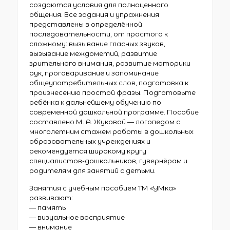
создаются условия для полноценного
общения. Все задания и упражнения
представлены в определённой
последовательности, от простого к
сложному: вызывание гласных звуков,
вызывание междометий, развитие
зрительного внимания, развитие моторики
рук, проговаривание и запоминание
общеупотребительных слов, подготовка к
произнесению простой фразы. Подготовьте
ребёнка к дальнейшему обучению по
современной дошкольной программе. Пособие
составлено М. А. Жуковой — логопедом с
многолетним стажем работы в дошкольных
образовательных учреждениях и
рекомендуется широкому кругу
специалистов-дошкольников, гувернёрам и
родителям для занятий с детьми.
Занятия с учебным пособием ТМ «УМка»
развивают:
— память
— визуальное восприятие
— внимание