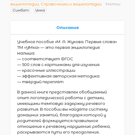
энциклопедии
,
Справочники и энциклопедии
Метки:
Симбат
Умка
Описание
Учебное пособие «М. А. Жукова. Первые слова»
ТМ «УМка» — это первая энциклопедия
малыша:
— соответствует ФГОС
— 500 слов с картинками для изучения
— красочные иллюстрации
— эффективная авторская методика
— твёрдый переплёт
В данной книге представлен обобщаемый
опыт логопедической работы с детьми,
имеющими темповую задержку речевого
развития. В пособии вы найдёте систему
домашних занятий, благодаря которой у
родителей формируется правильное
отношение к речевому нарушению ребёнка,
раскрываются пути его преодоления,