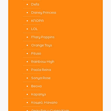
Defa
Disney Princess
KNOPA
LOL
Mary Poppins
Orange Toys
Pituso
Rainbow High
Paola Reina
Sonya Rose
Весна
Карапуз
Кощей. Начало
Леди Баг и Супер Кот