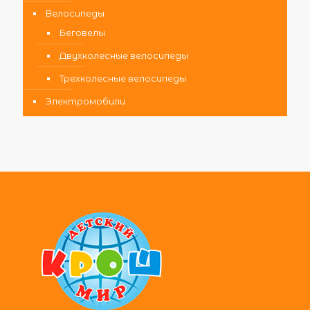
Велосипеды
Беговелы
Двухколесные велосипеды
Трехколесные велосипеды
Электромобили