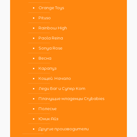
Orange Toys
Pituso
Rainbow High
Paola Reina
Sonya Rose
Весна
Карапуз
Кощей. Начало
Леди Баг и Супер Кот
Плачущие младенцы Crybabies
Полесье
Юник Айз
Другие производители