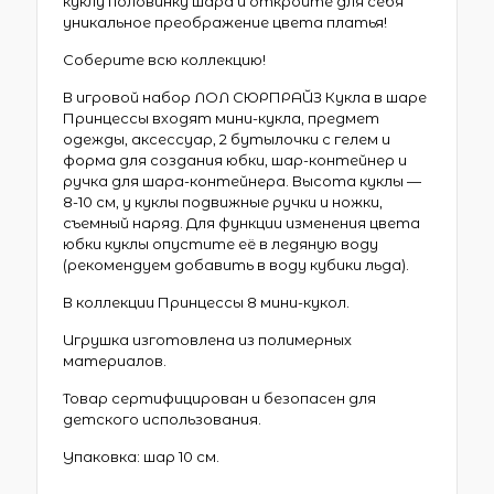
куклу половинку шара и откройте для себя
уникальное преображение цвета платья!
Соберите всю коллекцию!
В игровой набор ЛОЛ CЮРПРАЙЗ Кукла в шаре
Принцессы входят мини-кукла, предмет
одежды, аксессуар, 2 бутылочки с гелем и
форма для создания юбки, шар-контейнер и
ручка для шара-контейнера. Высота куклы —
8-10 см, у куклы подвижные ручки и ножки,
съемный наряд. Для функции изменения цвета
юбки куклы опустите её в ледяную воду
(рекомендуем добавить в воду кубики льда).
В коллекции Принцессы 8 мини-кукол.
Игрушка изготовлена из полимерных
материалов.
Товар сертифицирован и безопасен для
детского использования.
Упаковка: шар 10 см.