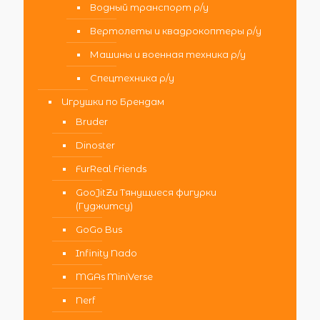
Водный транспорт р/у
Вертолеты и квадрокоптеры р/у
Машины и военная техника р/у
Спецтехника р/у
Игрушки по Брендам
Bruder
Dinoster
FurReal Friends
GooJitZu Тянущиеся фигурки
(Гуджитсу)
GoGo Bus
Infinity Nado
MGAs MiniVerse
Nerf