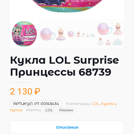
Кукла LOL Surprise
Принцессы 68739
2 130
₽
АРТИКУЛ:
РТ-00145434
Категории:
LOL
,
Куклы и
пупсы
Метки:
LOL
Росмэн
Описание