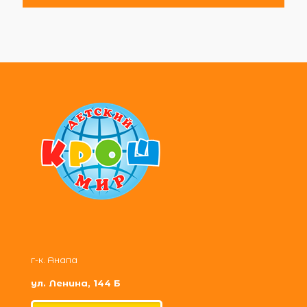
г-к. Анапа
ул. Ленина, 144 Б