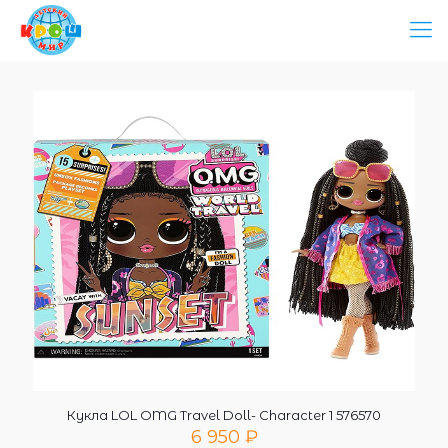
Кукла LOL OMG Travel Doll- Character 1 576570
6 950
₽