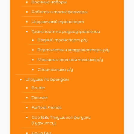
Военные наборы
Роботы и трансформеры
Игрушечный транспорт
Транспорт на радиоуправлении
Водный транспорт р/у
Вертолеты и квадрокоптеры р/у
Машины и военная техника р/у
Спецтехника р/у
Игрушки по Брендам
Bruder
Dinoster
FurReal Friends
GooJitZu Тянущиеся фигурки
(Гуджитсу)
GoGo Bus