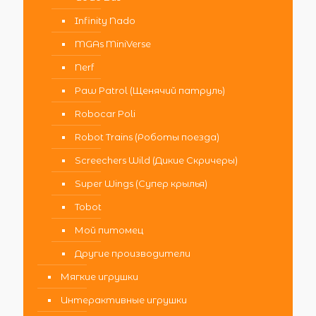
Infinity Nado
MGAs MiniVerse
Nerf
Paw Patrol (Щенячий патруль)
Robocar Poli
Robot Trains (Роботы поезда)
Screechers Wild (Дикие Скричеры)
Super Wings (Супер крылья)
Tobot
Мой питомец
Другие производители
Мягкие игрушки
Интерактивные игрушки