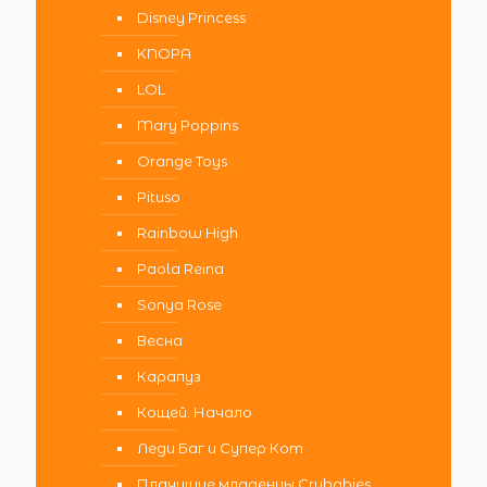
Disney Princess
KNOPA
LOL
Mary Poppins
Orange Toys
Pituso
Rainbow High
Paola Reina
Sonya Rose
Весна
Карапуз
Кощей. Начало
Леди Баг и Супер Кот
Плачущие младенцы Crybabies