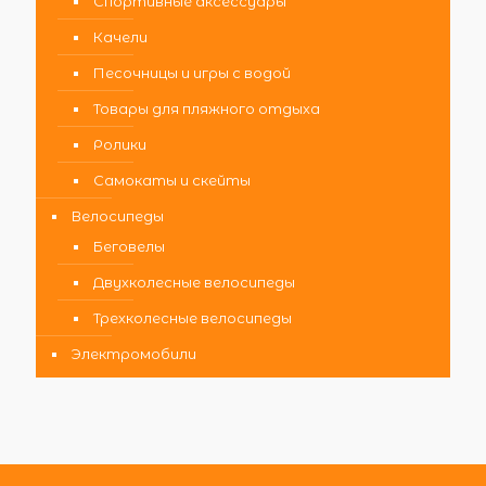
Спортивные аксессуары
Качели
Песочницы и игры с водой
Товары для пляжного отдыха
Ролики
Самокаты и скейты
Велосипеды
Беговелы
Двухколесные велосипеды
Трехколесные велосипеды
Электромобили