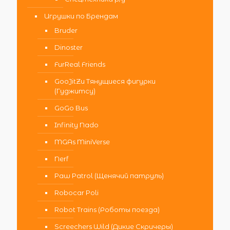
Игрушки по Брендам
Bruder
Dinoster
FurReal Friends
GooJitZu Тянущиеся фигурки
(Гуджитсу)
GoGo Bus
Infinity Nado
MGAs MiniVerse
Nerf
Paw Patrol (Щенячий патруль)
Robocar Poli
Robot Trains (Роботы поезда)
Screechers Wild (Дикие Скричеры)