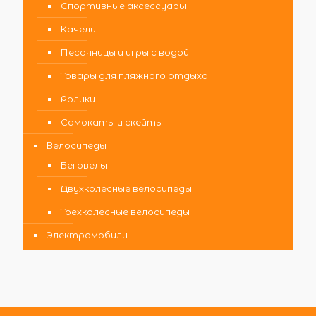
Спортивные аксессуары
Качели
Песочницы и игры с водой
Товары для пляжного отдыха
Ролики
Самокаты и скейты
Велосипеды
Беговелы
Двухколесные велосипеды
Трехколесные велосипеды
Электромобили