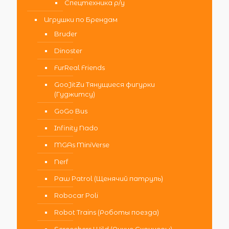
Спецтехника р/у
Игрушки по Брендам
Bruder
Dinoster
FurReal Friends
GooJitZu Тянущиеся фигурки
(Гуджитсу)
GoGo Bus
Infinity Nado
MGAs MiniVerse
Nerf
Paw Patrol (Щенячий патруль)
Robocar Poli
Robot Trains (Роботы поезда)