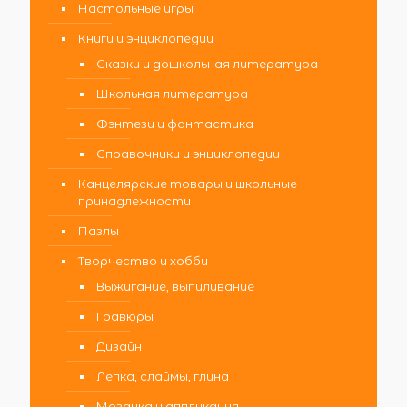
Настольные игры
Книги и энциклопедии
Сказки и дошкольная литература
Школьная литература
Фэнтези и фантастика
Справочники и энциклопедии
Канцелярские товары и школьные
принадлежности
Пазлы
Творчество и хобби
Выжигание, выпиливание
Гравюры
Дизайн
Лепка, слаймы, глина
Мозаика и аппликация