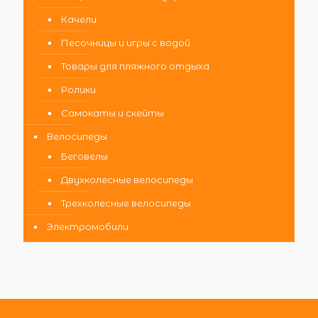
Качели
Песочницы и игры с водой
Товары для пляжного отдыха
Ролики
Самокаты и скейты
Велосипеды
Беговелы
Двухколесные велосипеды
Трехколесные велосипеды
Электромобили