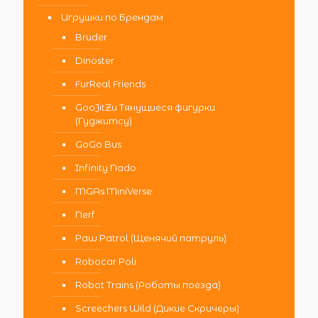
Игрушки по Брендам
Bruder
Dinoster
FurReal Friends
GooJitZu Тянущиеся фигурки
(Гуджитсу)
GoGo Bus
Infinity Nado
MGAs MiniVerse
Nerf
Paw Patrol (Щенячий патруль)
Robocar Poli
Robot Trains (Роботы поезда)
Screechers Wild (Дикие Скричеры)