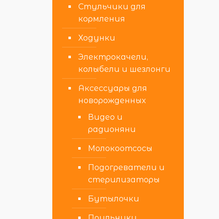
Стульчики для
кормления
Ходунки
Электрокачели,
колыбели и шезлонги
Аксессуары для
новорожденных
Видео и
радионяни
Молокоотсосы
Подогреватели и
стерилизаторы
Бутылочки
Поильники