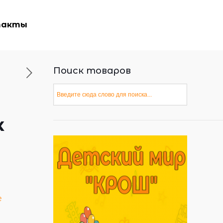
такты
Поиск товаров
к
е