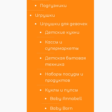
Подгузники
Игрушки
Игрушки для девочек
Детские кухни
Кассы и
супермаркеты
Детская бытовая
техника
Наборы посуды и
продуктов
Куклы и пупсы
Baby Annabell
Baby Born