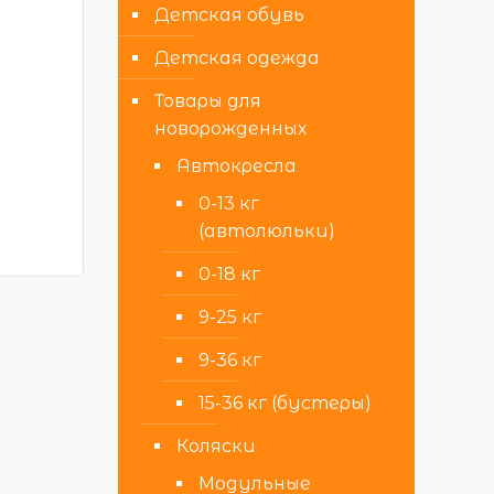
Детская обувь
Детская одежда
Товары для
новорожденных
Автокресла
0-13 кг
(автолюльки)
0-18 кг
9-25 кг
9-36 кг
15-36 кг (бустеры)
Коляски
Модульные