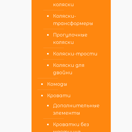
коляски
Коляски-
трансформеры
Прогулочные
коляски
Коляски-трости
Коляски для
двойни
Комоды
Кровати
Дополнительные
элементы
Кроватки без
маятника