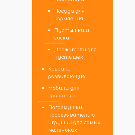
Посуда для
кормления
Пустышки и
соски
Держатели для
пустышек
Коврики
развивающие
Мобили для
кроватки
Погремушки,
прорезыватели и
игрушки для самых
маленьких