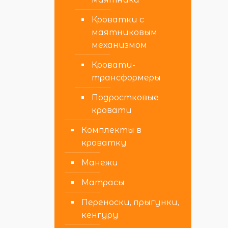
Кроватки с
маятниковым
механизмом
Кровати-
трансформеры
Подростковые
кровати
Комплекты в
кроватку
Манежи
Матрасы
Переноски, прыгунки,
кенгуру