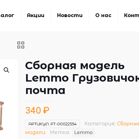
алог
Акции
Новости
О нас
Кон
Сборная модель
Lemmo Грузовичо
почта
340
₽
Категория:
Сборны
АРТИКУЛ:
РТ-00022554
модели
Метка:
Lemmo