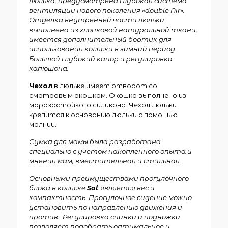
люлька, предусмотрена глубокая система
вентиляции нового поколения «double Air».
Отделка внутренней части люльки
выполнена из хлопковой натуральной ткани,
имеется дополнительный бортик для
использования коляски в зимний период.
Большой глубокий капор и регулировка
капюшона.
Чехол
в люльке имеет отворот со
смотровым окошком. Окошко выполнено из
морозостойкого силикона. Чехол люльки
крепится к основанию люльки с помощью
молнии.
Сумка для мамы была разработана
специально с учетом накопленного опыта и
мнения мам, вместительная и стильная.
Основными преимуществами прогулочного
блока в коляске
Sol
является вес и
компактность. Прогулочное сидение можно
установить по направлению движения и
против. Регулировка спинки и подножки
позволяет подобрать оптимальное и