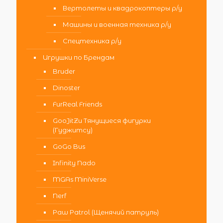
Вертолеты и квадрокоптеры р/у
Машины и военная техника р/у
Спецтехника р/у
Игрушки по Брендам
Bruder
Dinoster
FurReal Friends
GooJitZu Тянущиеся фигурки
(Гуджитсу)
GoGo Bus
Infinity Nado
MGAs MiniVerse
Nerf
Paw Patrol (Щенячий патруль)