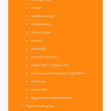
Pituso
Rainbow High
Paola Reina
Sonya Rose
Весна
Карапуз
Кощей. Начало
Леди Баг и Супер Кот
Плачущие младенцы Crybabies
Полесье
Юник Айз
Другие производители
Кукольные дома