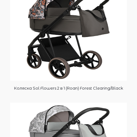
Коляска Sol Flowers 2 в 1 (Roan) Forest Clearing/Black