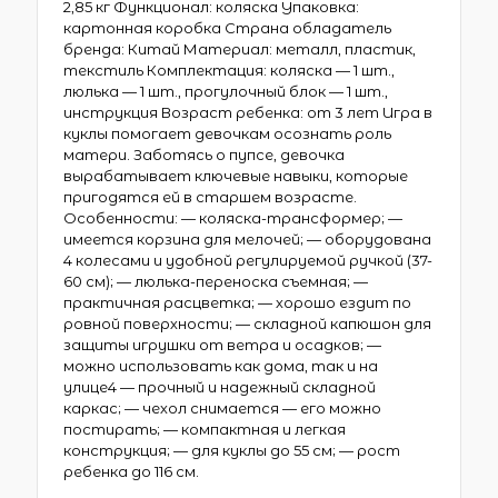
2,85 кг Функционал: коляска Упаковка:
картонная коробка Страна обладатель
бренда: Китай Материал: металл, пластик,
текстиль Комплектация: коляска — 1 шт.,
люлька — 1 шт., прогулочный блок — 1 шт.,
инструкция Возраст ребенка: от 3 лет Игра в
куклы помогает девочкам осознать роль
матери. Заботясь о пупсе, девочка
вырабатывает ключевые навыки, которые
пригодятся ей в старшем возрасте.
Особенности: — коляска-трансформер; —
имеется корзина для мелочей; — оборудована
4 колесами и удобной регулируемой ручкой (37-
60 см); — люлька-переноска съемная; —
практичная расцветка; — хорошо ездит по
ровной поверхности; — складной капюшон для
защиты игрушки от ветра и осадков; —
можно использовать как дома, так и на
улице4 — прочный и надежный складной
каркас; — чехол снимается — его можно
постирать; — компактная и легкая
конструкция; — для куклы до 55 см; — рост
ребенка до 116 см.