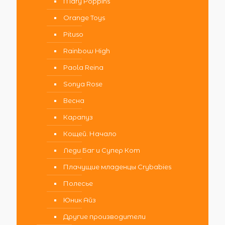
Mary Poppins
Orange Toys
Pituso
Rainbow High
Paola Reina
Sonya Rose
Весна
Карапуз
Кощей. Начало
Леди Баг и Супер Кот
Плачущие младенцы Crybabies
Полесье
Юник Айз
Другие производители