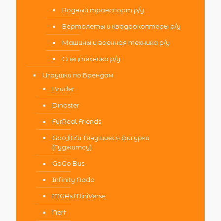
Водный транспорт р/у
Вертолеты и квадрокоптеры р/у
Машины и военная техника р/у
Спецтехника р/у
Игрушки по Брендам
Bruder
Dinoster
FurReal Friends
GooJitZu Тянущиеся фигурки
(Гуджитсу)
GoGo Bus
Infinity Nado
MGAs MiniVerse
Nerf