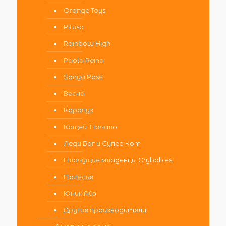
Orange Toys
Pituso
Rainbow High
Paola Reina
Sonya Rose
Весна
Карапуз
Кощей. Начало
Леди Баг и Супер Кот
Плачущие младенцы Crybabies
Полесье
Юник Айз
Другие производители