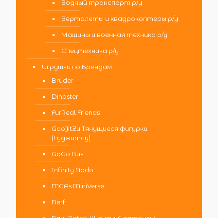
Водный транспорт р/у
Вертолеты и квадрокоптеры р/у
Машины и военная техника р/у
Спецтехника р/у
Игрушки по Брендам
Bruder
Dinoster
FurReal Friends
GooJitZu Тянущиеся фигурки
(Гуджитсу)
GoGo Bus
Infinity Nado
MGAs MiniVerse
Nerf