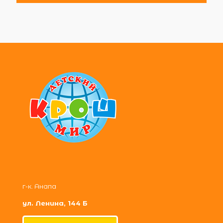
г-к. Анапа
ул. Ленина, 144 Б