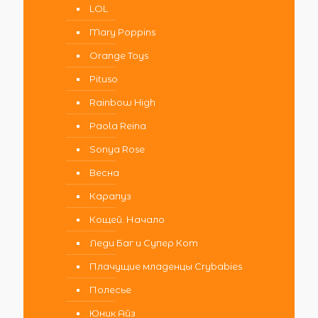
LOL
Mary Poppins
Orange Toys
Pituso
Rainbow High
Paola Reina
Sonya Rose
Весна
Карапуз
Кощей. Начало
Леди Баг и Супер Кот
Плачущие младенцы Crybabies
Полесье
Юник Айз