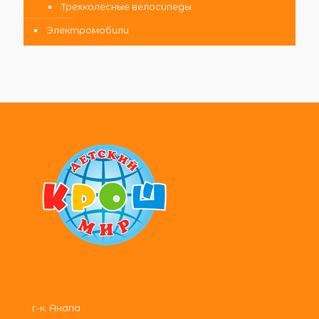
Трехколесные велосипеды
Электромобили
г-к. Анапа