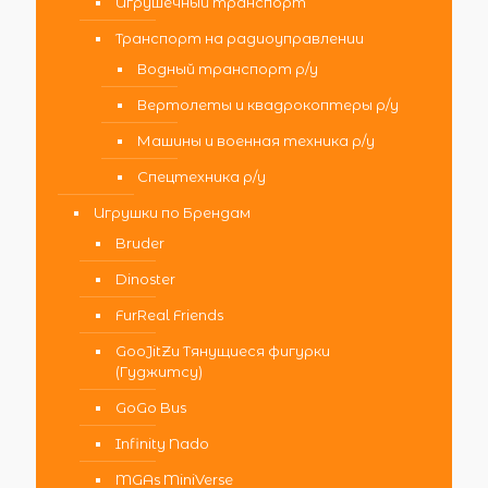
Игрушечный транспорт
Транспорт на радиоуправлении
Водный транспорт р/у
Вертолеты и квадрокоптеры р/у
Машины и военная техника р/у
Спецтехника р/у
Игрушки по Брендам
Bruder
Dinoster
FurReal Friends
GooJitZu Тянущиеся фигурки
(Гуджитсу)
GoGo Bus
Infinity Nado
MGAs MiniVerse