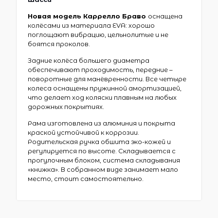
Новая модель Каррелло Браво
оснащена
колёсами из материала
EVA
: хорошо
поглощают вибрацию, цельнолитые и не
боятся проколов.
Задние колёса большего диаметра
обеспечивают проходимость, передние –
поворотные для манёвренности. Все четыре
колеса оснащены пружинной амортизацией,
что делает ход коляски плавным на любых
дорожных покрытиях.
Рама изготовлена из алюминия и покрыта
краской устойчивой к коррозии.
Родительская ручка обшита эко-кожей и
регулируется по высоте. Складывается с
прогулочным блоком, система складывания
«книжка». В собранном виде занимает мало
место, стоит самостоятельно.