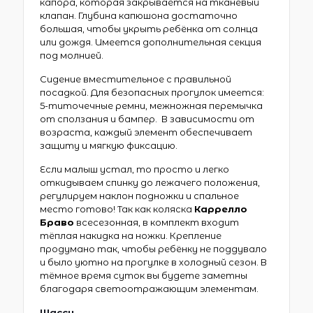
капора, которая закрывается на тканевый
клапан. Глубина капюшона достаточно
большая, чтобы укрыть ребёнка от солнца
или дождя. Имеется дополнительная секция
под молнией.
Сидение вместительное с правильной
посадкой. Для безопасных прогулок имеется:
5-титочечные ремни, межножная перемычка
от сползания и бампер. В зависимости от
возраста, каждый элемент обеспечивает
защиту и мягкую фиксацию.
Если малыш устал, то просто и легко
откидываем спинку до лежачего положения,
регулируем наклон подножки и спальное
место готово! Так как коляска
Каррелло
Браво
всесезонная, в комплект входит
тёплая накидка на ножки. Крепление
продумано так, чтобы ребёнку не поддувало
и было уютно на прогулке в холодный сезон. В
тёмное время суток вы будете заметны
благодаря светоотражающим элементам.
Шасси