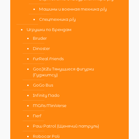
Машины и военная техника р/у
Спецтехника р/у
Игрушки по Брендам
Bruder
Dinoster
FurReal Friends
GooJitZu Тянущиеся фигурки
(Гуджитсу)
GoGo Bus
Infinity Nado
MGAs MiniVerse
Nerf
Paw Patrol (Щенячий патруль)
Robocar Poli