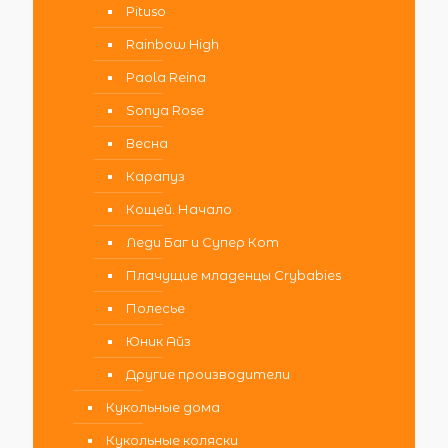
Pituso
Rainbow High
Paola Reina
Sonya Rose
Весна
Карапуз
Кощей. Начало
Леди Баг и Супер Кот
Плачущие младенцы Crybabies
Полесье
Юник Айз
Другие производители
Кукольные дома
Кукольные коляски