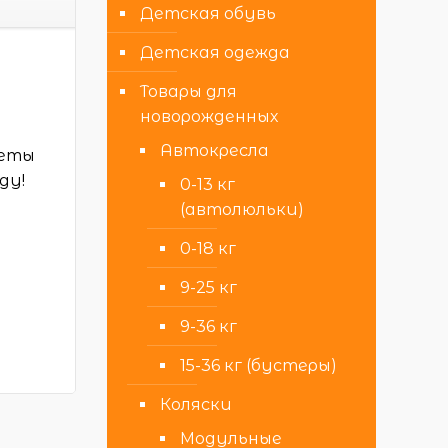
Детская обувь
Детская одежда
Товары для
новорожденных
Автокресла
неты
ду!
0-13 кг
(автолюльки)
0-18 кг
9-25 кг
9-36 кг
15-36 кг (бустеры)
Коляски
Модульные