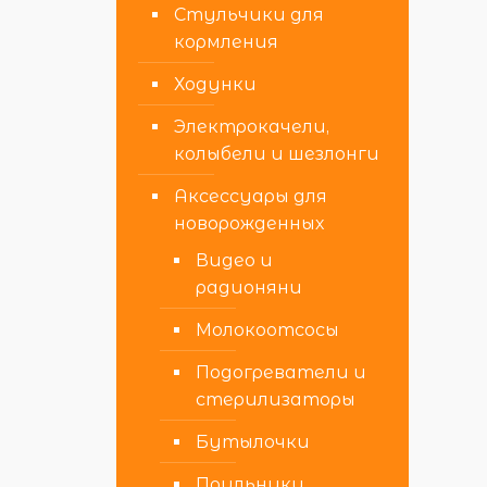
Стульчики для
кормления
Ходунки
Электрокачели,
колыбели и шезлонги
Аксессуары для
новорожденных
Видео и
радионяни
Молокоотсосы
Подогреватели и
стерилизаторы
Бутылочки
Поильники