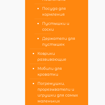
Посуда для
кормления
Пустышки и
соски
Держатели для
пустышек
Коврики
развивающие
Мобили для
кроватки
Погремушки,
прорезыватели и
игрушки для самых
маленьких