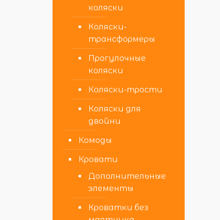
коляски
Коляски-
трансформеры
Прогулочные
коляски
Коляски-трости
Коляски для
двойни
Комоды
Кровати
Дополнительные
элементы
Кроватки без
маятника