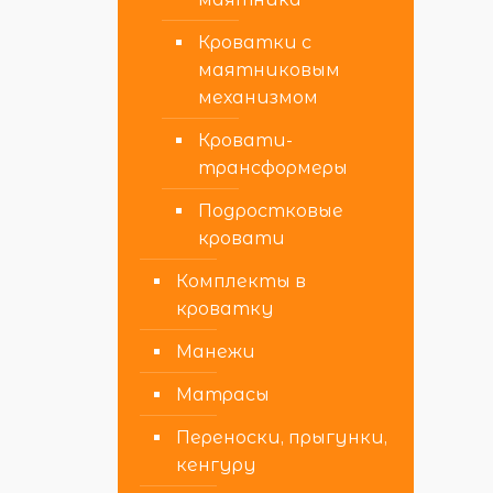
Кроватки с
маятниковым
механизмом
Кровати-
трансформеры
Подростковые
кровати
Комплекты в
кроватку
Манежи
Матрасы
Переноски, прыгунки,
кенгуру