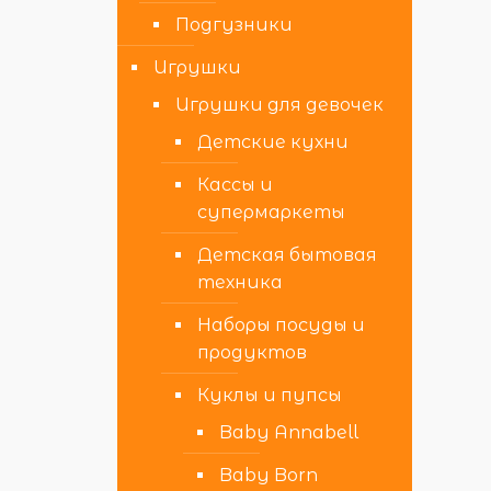
Подгузники
Игрушки
Игрушки для девочек
Детские кухни
Кассы и
супермаркеты
Детская бытовая
техника
Наборы посуды и
продуктов
Куклы и пупсы
Baby Annabell
Baby Born