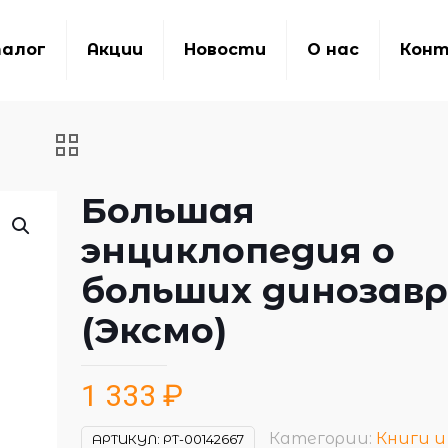
алог
Акции
Новости
О нас
Кон
Большая
энциклопедия о
больших динозавр
(Эксмо)
1 333
₽
Категории:
Книги и
АРТИКУЛ:
РТ-00142667