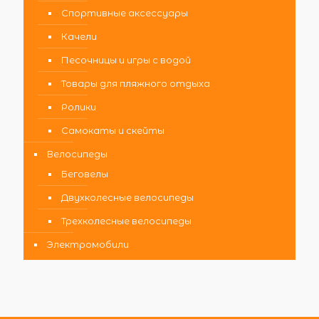
Спортивные аксессуары
Качели
Песочницы и игры с водой
Товары для пляжного отдыха
Ролики
Самокаты и скейты
Велосипеды
Беговелы
Двухколесные велосипеды
Трехколесные велосипеды
Электромобили