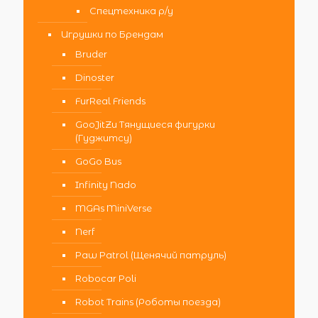
Спецтехника р/у
Игрушки по Брендам
Bruder
Dinoster
FurReal Friends
GooJitZu Тянущиеся фигурки
(Гуджитсу)
GoGo Bus
Infinity Nado
MGAs MiniVerse
Nerf
Paw Patrol (Щенячий патруль)
Robocar Poli
Robot Trains (Роботы поезда)