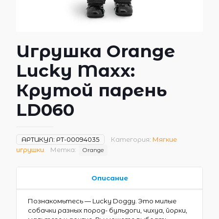
Игрушка Orange
Lucky Maxx:
Крутой парень
LD060
АРТИКУЛ:
РТ-00094035
Категория:
Мягкие
игрушки
Метка:
Orange
Описание
Познакомьтесь — Lucky Doggy. Это милые
собачки разных пород- бульдоги, чихуа, йорки,