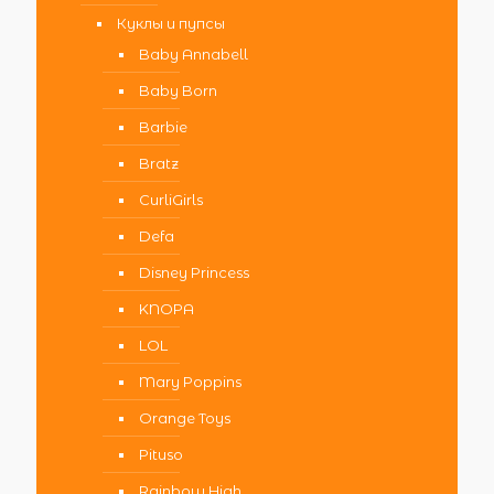
Куклы и пупсы
Baby Annabell
Baby Born
Barbie
Bratz
CurliGirls
Defa
Disney Princess
KNOPA
LOL
Mary Poppins
Orange Toys
Pituso
Rainbow High