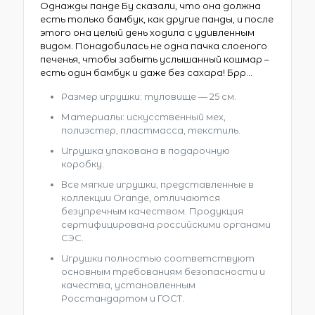
Однажды панде Бу сказали, что она должна
есть только бамбук, как другие панды, и после
этого она целый день ходила с удивленным
видом. Понадобилась не одна пачка слоеного
печенья, чтобы забыть услышанный кошмар –
есть один бамбук и даже без сахара! Брр…
Размер игрушки: туловище — 25 см.
Материалы: искусственный мех,
полиэстер, пластмасса, текстиль.
Игрушка упакована в подарочную
коробку.
Все мягкие игрушки, представленные в
коллекции Orange, отличаются
безупречным качеством. Продукция
сертифицирована российскими органами
СЭС.
Игрушки полностью соответствуют
основным требованиям безопасности и
качества, установленным
Росстандартом и ГОСТ.