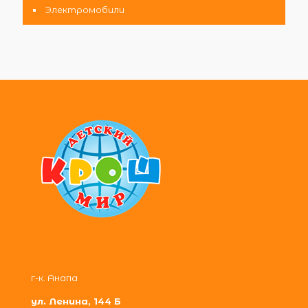
Электромобили
г-к. Анапа
ул. Ленина, 144 Б