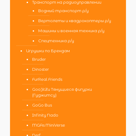
Транспорт на радиоуправлении
Водный транспорт р/у
Вертолеты и квадрокоптеры р/у
Машины и военная техника р/у
Спецтехника р/у
Игрушки по Брендам
Bruder
Dinoster
FurReal Friends
GooJitZu Тянущиеся фигурки
(Гуджитсу)
GoGo Bus
Infinity Nado
MGAs MiniVerse
Nerf