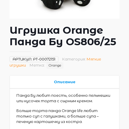
Игрушка Orange
Панда Бу OS806/25
АРТИКУЛ:
РТ-00072151
Категория:
Мягкие
игрушки
Метка:
Orange
Описание
Панда Бу любит поесть, особенно пельмешки
или кусочек торта с сырным кремом.
Больше торта панда Orange life любит
только суп с галушками, а больше супа –
печеную картошечку из костра.