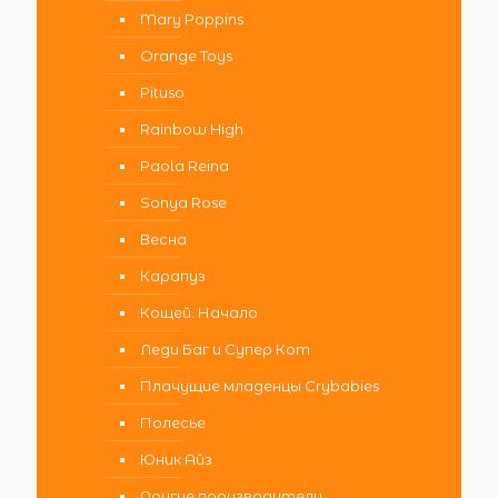
Mary Poppins
Orange Toys
Pituso
Rainbow High
Paola Reina
Sonya Rose
Весна
Карапуз
Кощей. Начало
Леди Баг и Супер Кот
Плачущие младенцы Crybabies
Полесье
Юник Айз
Другие производители