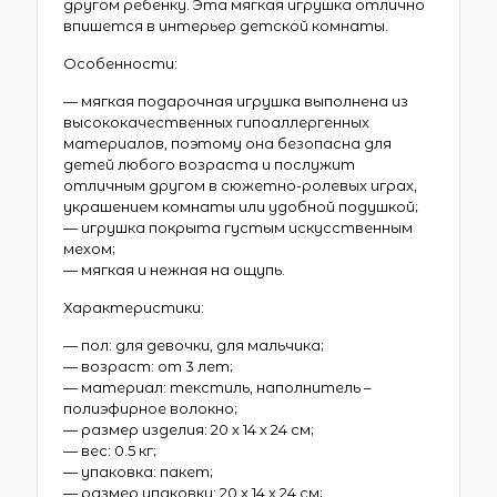
другом ребенку. Эта мягкая игрушка отлично
впишется в интерьер детской комнаты.
Особенности:
— мягкая подарочная игрушка выполнена из
высококачественных гипоаллергенных
материалов, поэтому она безопасна для
детей любого возраста и послужит
отличным другом в сюжетно-ролевых играх,
украшением комнаты или удобной подушкой;
— игрушка покрыта густым искусственным
мехом;
— мягкая и нежная на ощупь.
Характеристики:
— пол: для девочки, для мальчика;
— возраст: от 3 лет;
— материал: текстиль, наполнитель –
полиэфирное волокно;
— размер изделия: 20 х 14 х 24 см;
— вес: 0.5 кг;
— упаковка: пакет;
— размер упаковки: 20 х 14 х 24 см;