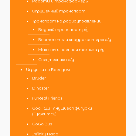
Роботы и трансформеры
Игрушечный транспорт
Транспорт на радиоуправлении
Водный транспорт р/у
Вертолеты и квадрокоптеры р/у
Машины и военная техника р/у
Спецтехника р/у
Игрушки по Брендам
Bruder
Dinoster
FurReal Friends
GooJitZu Тянущиеся фигурки
(Гуджитсу)
GoGo Bus
Infinity Nado