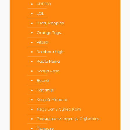
KNOPA
LOL
Mary Poppins
Orange Toys
Pituso
Rainbow High
Paola Reina
Sonya Rose
Весна
Карапуз
Кощей. Начало
Леди Баг и Супер Кот
Плачущие младенцы Crybabies
Полесье