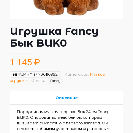
Игрушка Fancy
Бык BUK0
1 145
₽
АРТИКУЛ:
РТ-00110992
Категория:
Мягкие
игрушки
Метка:
Fancy
Описание
Подарочная мягкая игрушка Бык 24 см Fancy
BUK0. Очаровательный бычок, который
вызывает симпатию с первого взгляда. Он
станет любимым участником игр и верным