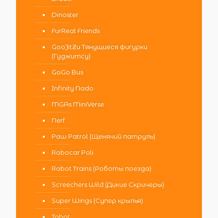
Dinoster
FurReal Friends
GooJitZu Тянущиеся фигурки
(Гуджитсу)
GoGo Bus
Infinity Nado
MGAs MiniVerse
Nerf
Paw Patrol (Щенячий патруль)
Robocar Poli
Robot Trains (Роботы поезда)
Screechers Wild (Дикие Скричеры)
Super Wings (Супер крылья)
Tobot