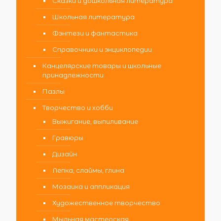
Сказки и дошкольная литература
Школьная литература
Фэнтези и фантастика
Справочники и энциклопедии
Канцелярские товары и школьные
принадлежности
Пазлы
Творчество и хобби
Выжигание, выпиливание
Гравюры
Дизайн
Лепка, слаймы, глина
Мозаика и аппликация
Художественное творчество
Мыльная мастерская