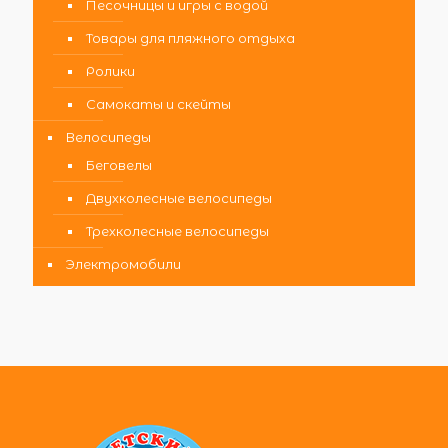
Песочницы и игры с водой
Товары для пляжного отдыха
Ролики
Самокаты и скейты
Велосипеды
Беговелы
Двухколесные велосипеды
Трехколесные велосипеды
Электромобили