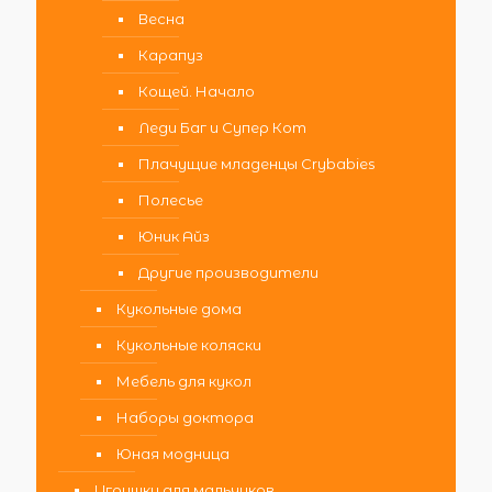
Весна
Карапуз
Кощей. Начало
Леди Баг и Супер Кот
Плачущие младенцы Crybabies
Полесье
Юник Айз
Другие производители
Кукольные дома
Кукольные коляски
Мебель для кукол
Наборы доктора
Юная модница
Игрушки для мальчиков