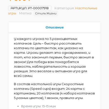
АРТИКУЛ:
РТ-00007918
Категория:
Настольные
игры
Метка:
Стиль Жизни
Описание
У каждого игрока по 5 разноцветных
колпачков. Цель – быстро расставить
колпачки по цветам так, как указано на
карте. Игроки делают это одновременно, и
тот, кто закончит первым, быстро звонит в
звонок! Для победы вам понадобятся
ловкость, наблюдательность и хорошая
реакция. Это весёлая и активная игра для
всей семьи.
В состав настольной игры Скоростные
колпачки (Speed cups) входит: 24 карты с
картинками, 20 колпачков (4 набора колпачков
5 разных цветов), 1 звонок, правила игры.
Время игры: 15-15 мин