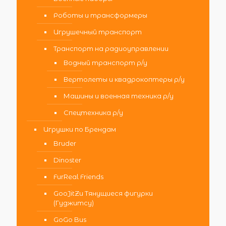
Роботы и трансформеры
Игрушечный транспорт
Транспорт на радиоуправлении
Водный транспорт р/у
Вертолеты и квадрокоптеры р/у
Машины и военная техника р/у
Спецтехника р/у
Игрушки по Брендам
Bruder
Dinoster
FurReal Friends
GooJitZu Тянущиеся фигурки
(Гуджитсу)
GoGo Bus