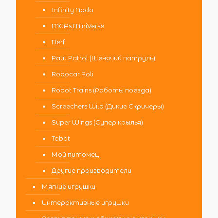
Infinity Nado
MGAs MiniVerse
Nerf
Paw Patrol (Щенячий патруль)
Robocar Poli
Robot Trains (Роботы поезда)
Screechers Wild (Дикие Скричеры)
Super Wings (Супер крылья)
Tobot
Мой питомец
Другие производители
Мягкие игрушки
Интерактивные игрушки