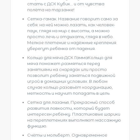
стать с ДСК Кубик… и от чувства
полёта на тарзанке!
Сетка-гамак. Название говорит само за
себя: на ней можно лазать, как человек-
паук, глядя на мир с высоты, а можно
просто лечь и отдыхать, глядя в небо.
Мелкое плетение и надёжные крепления
уберегут ребёнка от падения.
Кольцо для мяча ДСК ГаммаКольцо для
мяча поможет размяться перед
занятиями на снарядах или просто
позволит ребёнку заняться подвижной
игрой в домашних условиях. В любом
случае кольцо разовьёт координацию,
меткость и научит попадать в цель.
Сетка для лазанья. Прекрасный способ
развития ловкости, который будет
интересен ребёнку. Пластиковые шарики
на переплетениях выполняют массажную
функцию.
Счёты и мольберт. Одновременное