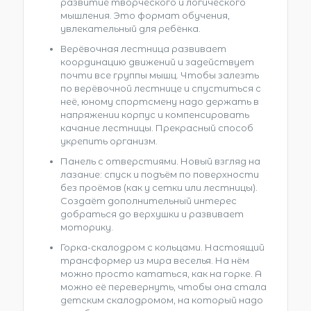
развитие творческого и логического
мышления. Это формат обучения,
увлекательный для ребёнка.
Верёвочная лестница развивает
координацию движений и задействует
почти все группы мышц. Чтобы залезть
по верёвочной лестнице и спуститься с
неё, юному спортсмену надо держать в
напряжении корпус и компенсировать
качание лестницы. Прекрасный способ
укрепить организм.
Панель с отверстиями. Новый взгляд на
лазание: спуск и подъём по поверхности
без проёмов (как у сетки или лестницы).
Создаёт дополнительный интерес
добраться до верхушки и развивает
моторику.
Горка-скалодром с кольцами. Настоящий
трансформер из мира веселья. На нём
можно просто кататься, как на горке. А
можно её перевернуть, чтобы она стала
детским скалодромом, на который надо