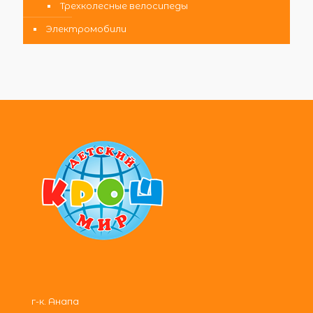
Трехколесные велосипеды
Электромобили
г-к. Анапа