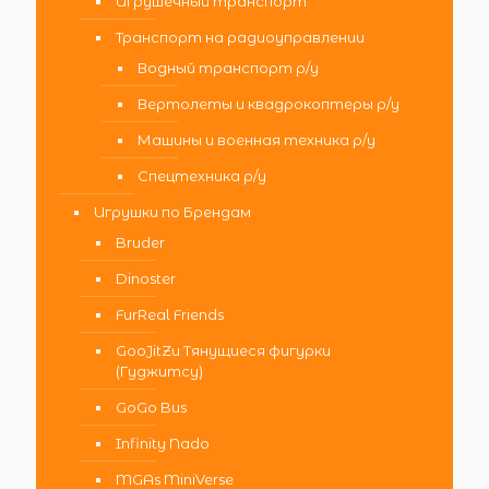
Игрушечный транспорт
Транспорт на радиоуправлении
Водный транспорт р/у
Вертолеты и квадрокоптеры р/у
Машины и военная техника р/у
Спецтехника р/у
Игрушки по Брендам
Bruder
Dinoster
FurReal Friends
GooJitZu Тянущиеся фигурки
(Гуджитсу)
GoGo Bus
Infinity Nado
MGAs MiniVerse