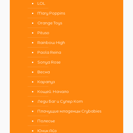
LOL
Mary Poppins
Orange Toys
Pituso
Rainbow High
Paola Reina
Sonya Rose
Весна
Карапуз
Кощей. Начало
Леди Баг и Супер Кот
Плачущие младенцы Crybabies
Полесье
Юник Айз