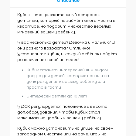
Описание
Кубик – это увлекательный островок
детства, который не займёт много места в
квартире, но подарит множество весёлых
мгновений вашему ребёнку.
У вас несколько детей? Девочка и мальчик? И
они разного возраста? Отлично!
Установите Кубик, и каждый ребёнок найдёт
развлечение и свой интерес!
Кубик станет интереснейшим видом
досуга для детей, которые пришли на
день рождения к вашему ребёнку или
просто в гости
Интересен детям до 10 лет
У ДСК регулируется положение и высота
доп.оборудования, чтобы Кубик стал
максимально удобным вашему ребёнку.
Кубик можно установить на улице, на своём
загородном участке или на даче. Игры на