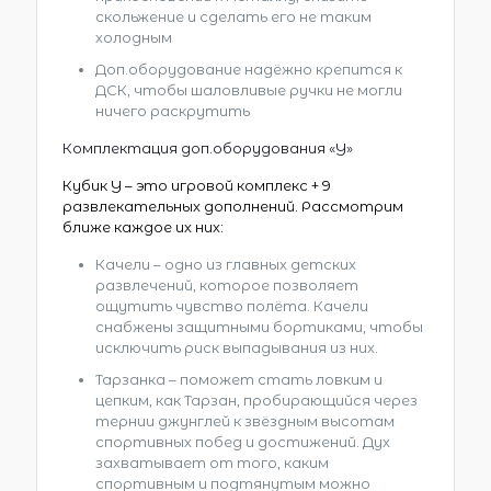
скольжение и сделать его не таким
холодным
Доп.оборудование надёжно крепится к
ДСК, чтобы шаловливые ручки не могли
ничего раскрутить
Комплектация доп.оборудования «Y»
Кубик Y – это игровой комплекс + 9
развлекательных дополнений. Рассмотрим
ближе каждое их них:
Качели – одно из главных детских
развлечений, которое позволяет
ощутить чувство полёта. Качели
снабжены защитными бортиками, чтобы
исключить риск выпадывания из них.
Тарзанка – поможет стать ловким и
цепким, как Тарзан, пробирающийся через
тернии джунглей к звёздным высотам
спортивных побед и достижений. Дух
захватывает от того, каким
спортивным и подтянутым можно