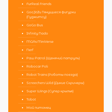
FurReal Friends
GooJitZu Тянущиеся фигурки
(Гуджитсу)
GoGo Bus
Infinity Nado
MGAs MiniVerse
Nerf
Paw Patrol (Щенячий патруль)
Robocar Poli
Robot Trains (Роботы поезда)
Screechers Wild (Дикие Скричеры)
Super Wings (Супер крылья)
Tobot
Мой питомец