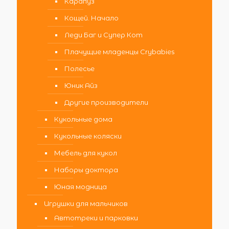
Карапуз
Кощей. Начало
Леди Баг и Супер Кот
Плачущие младенцы Crybabies
Полесье
Юник Айз
Другие производители
Кукольные дома
Кукольные коляски
Мебель для кукол
Наборы доктора
Юная модница
Игрушки для мальчиков
Автотреки и парковки