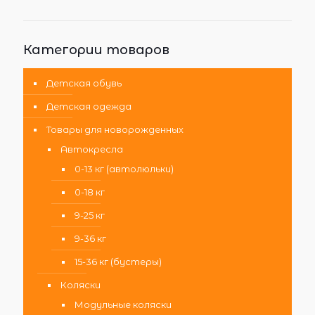
Категории товаров
Детская обувь
Детская одежда
Товары для новорожденных
Автокресла
0-13 кг (автолюльки)
0-18 кг
9-25 кг
9-36 кг
15-36 кг (бустеры)
Коляски
Модульные коляски