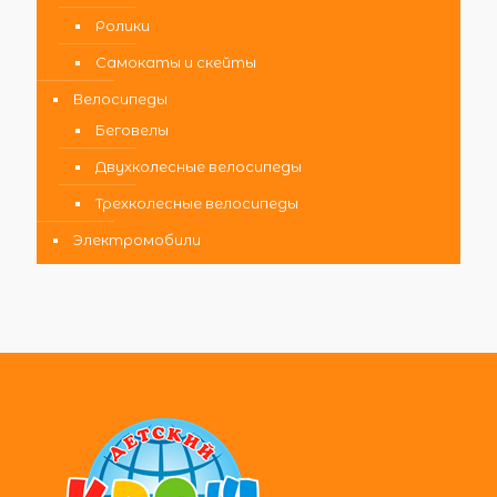
Ролики
Самокаты и скейты
Велосипеды
Беговелы
Двухколесные велосипеды
Трехколесные велосипеды
Электромобили