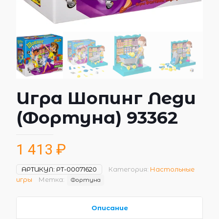
Игра Шопинг Леди
(Фортуна) 93362
1 413
₽
АРТИКУЛ:
РТ-00071620
Категория:
Настольные
игры
Метка:
Фортуна
Описание