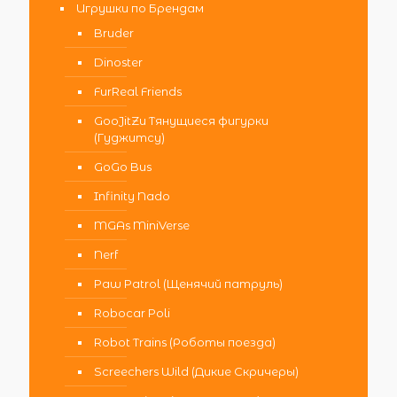
Игрушки по Брендам
Bruder
Dinoster
FurReal Friends
GooJitZu Тянущиеся фигурки
(Гуджитсу)
GoGo Bus
Infinity Nado
MGAs MiniVerse
Nerf
Paw Patrol (Щенячий патруль)
Robocar Poli
Robot Trains (Роботы поезда)
Screechers Wild (Дикие Скричеры)