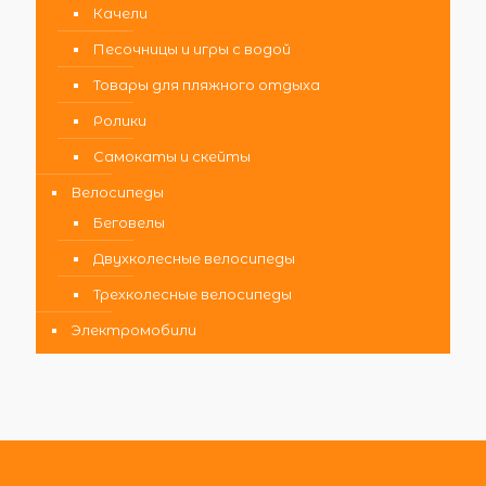
Качели
Песочницы и игры с водой
Товары для пляжного отдыха
Ролики
Самокаты и скейты
Велосипеды
Беговелы
Двухколесные велосипеды
Трехколесные велосипеды
Электромобили