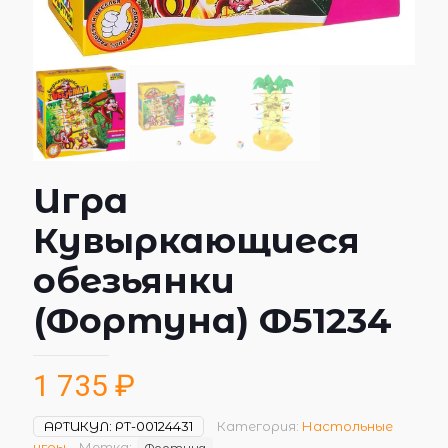
Игра
Кувыркающиеся
обезьянки
(Фортуна) Ф51234
1 735
₽
АРТИКУЛ:
РТ-00124431
Категория:
Настольные
игры
Метка:
Фортуна