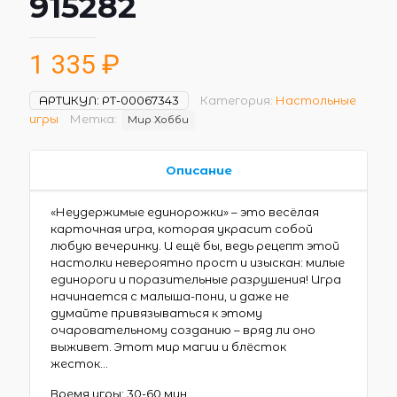
915282
1 335
₽
АРТИКУЛ:
РТ-00067343
Категория:
Настольные
игры
Метка:
Мир Хобби
Описание
«Неудержимые единорожки» – это весёлая
карточная игра, которая украсит собой
любую вечеринку. И ещё бы, ведь рецепт этой
настолки невероятно прост и изыскан: милые
единороги и поразительные разрушения! Игра
начинается с малыша-пони, и даже не
думайте привязываться к этому
очаровательному созданию – вряд ли оно
выживет. Этот мир магии и блёсток
жесток…
Время игры: 30-60 мин.