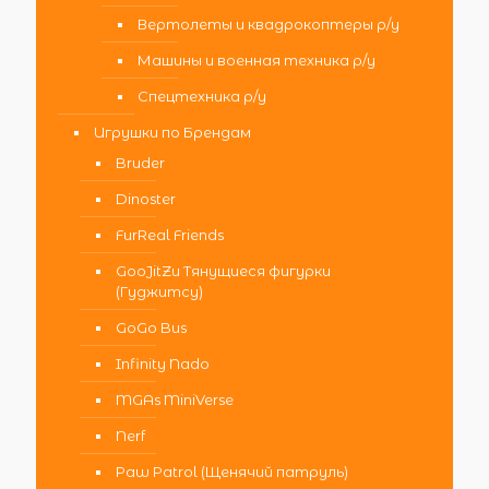
Вертолеты и квадрокоптеры р/у
Машины и военная техника р/у
Спецтехника р/у
Игрушки по Брендам
Bruder
Dinoster
FurReal Friends
GooJitZu Тянущиеся фигурки
(Гуджитсу)
GoGo Bus
Infinity Nado
MGAs MiniVerse
Nerf
Paw Patrol (Щенячий патруль)