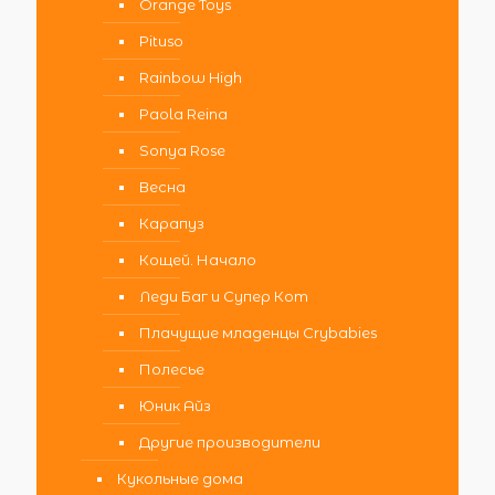
Orange Toys
Pituso
Rainbow High
Paola Reina
Sonya Rose
Весна
Карапуз
Кощей. Начало
Леди Баг и Супер Кот
Плачущие младенцы Crybabies
Полесье
Юник Айз
Другие производители
Кукольные дома