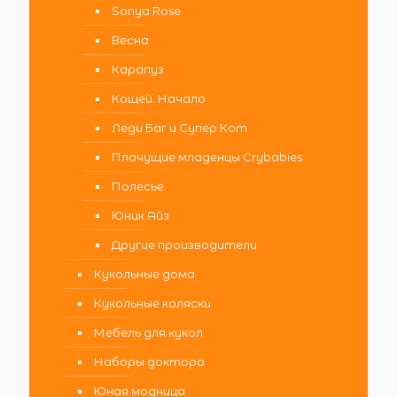
Sonya Rose
Весна
Карапуз
Кощей. Начало
Леди Баг и Супер Кот
Плачущие младенцы Crybabies
Полесье
Юник Айз
Другие производители
Кукольные дома
Кукольные коляски
Мебель для кукол
Наборы доктора
Юная модница