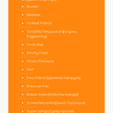
Bruder
Dinoster
FurReal Friends
GooJitZu Тянущиеся фигурки
(Гуджитсу)
GoGo Bus
Infinity Nado
MGAs MiniVerse
Nerf
Paw Patrol (Щенячий патруль)
Robocar Poli
Robot Trains (Роботы поезда)
Screechers Wild (Дикие Скричеры)
Super Wings (Супер крылья)