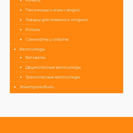
Песочницы и игры с водой
Товары для пляжного отдыха
Ролики
Самокаты и скейты
Велосипеды
Беговелы
Двухколесные велосипеды
Трехколесные велосипеды
Электромобили