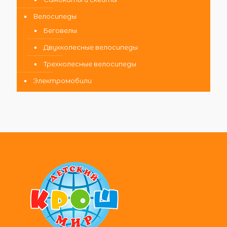
Велосипеды
Беговелы
Двухколесные велосипеды
Трехколесные велосипеды
Электромобили