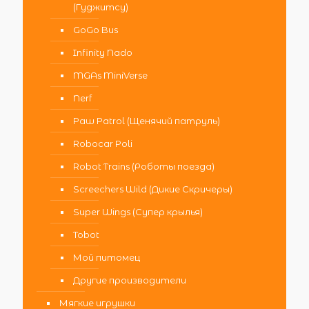
(Гуджитсу)
GoGo Bus
Infinity Nado
MGAs MiniVerse
Nerf
Paw Patrol (Щенячий патруль)
Robocar Poli
Robot Trains (Роботы поезда)
Screechers Wild (Дикие Скричеры)
Super Wings (Супер крылья)
Tobot
Мой питомец
Другие производители
Мягкие игрушки