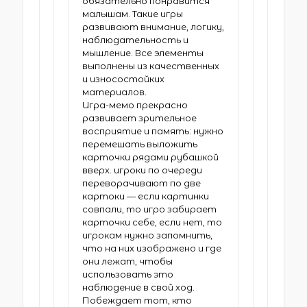
обязательно понравится
малышам. Такие игры
развивают внимание, логику,
наблюдательность и
мышление. Все элементы
выполнены из качественных
и износостойких
материалов.
Игра-мемо прекрасно
развивает зрительное
восприятие и память: нужно
перемешать выложить
карточки рядами рубашкой
вверх. игроки по очереди
переворачивают по две
картоки — если картинки
совпали, то игро забирает
карточки себе, если нет, то
игрокам нужно запомнить,
что на них изображено и где
они лежат, чтобы
использовать это
наблюдение в свой ход.
Побеждает тот, кто