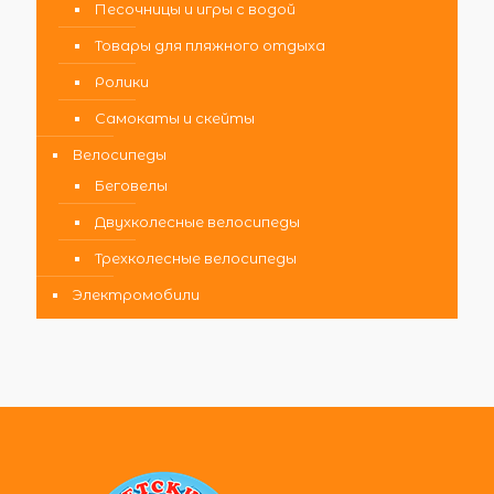
Песочницы и игры с водой
Товары для пляжного отдыха
Ролики
Самокаты и скейты
Велосипеды
Беговелы
Двухколесные велосипеды
Трехколесные велосипеды
Электромобили