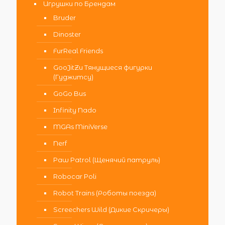
Игрушки по Брендам
Bruder
Dinoster
FurReal Friends
GooJitZu Тянущиеся фигурки
(Гуджитсу)
GoGo Bus
Infinity Nado
MGAs MiniVerse
Nerf
Paw Patrol (Щенячий патруль)
Robocar Poli
Robot Trains (Роботы поезда)
Screechers Wild (Дикие Скричеры)