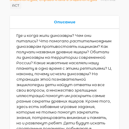
АСТ
Описание
Где и когда жили динозавры? Чем они
питались? Что помогало растительноядным
динозаврам противостоять хищникам? Как
получали названия древние ящеры? Обитали
ли динозавры на территории современной
России? Какие животные населяли нашу
планету в одно время с этими рептилиями? И,
наконец, почему исчезли динозавры? На
страницах этой познавательной
энциклопедии дети найдут ответы на все
свои вопросы, а множество зрелищных
иллюстраций помогут им раскрыть самые
разные секреты древних ящеров. Кроме того,
здесь есть забавные игровые задания,
которые не только помогут закрепить
знания, потренировать внимание и память,
но и развлекут ребят. Дети будут искать
спрятанные предметы, побывают в