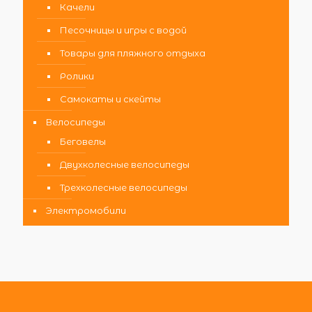
Качели
Песочницы и игры с водой
Товары для пляжного отдыха
Ролики
Самокаты и скейты
Велосипеды
Беговелы
Двухколесные велосипеды
Трехколесные велосипеды
Электромобили