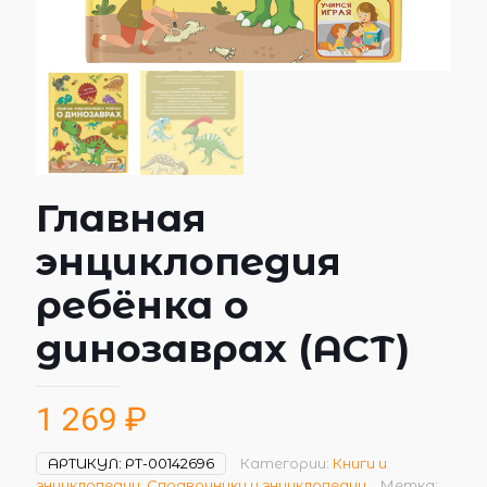
Главная
энциклопедия
ребёнка о
динозаврах (АСТ)
1 269
₽
АРТИКУЛ:
РТ-00142696
Категории:
Книги и
энциклопедии
,
Справочники и энциклопедии
Метка: