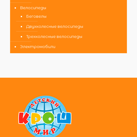
Велосипеды
Беговелы
Двухколесные велосипеды
Трехколесные велосипеды
Электромобили