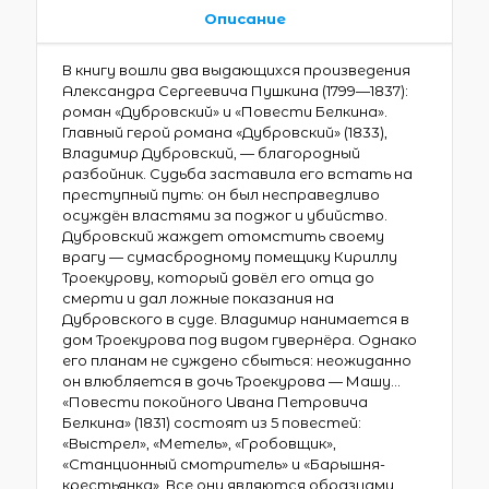
Описание
В книгу вошли два выдающихся произведения
Александра Сергеевича Пушкина (1799—1837):
роман «Дубровский» и «Повести Белкина».
Главный герой романа «Дубровский» (1833),
Владимир Дубровский, — благородный
разбойник. Судьба заставила его встать на
преступный путь: он был несправедливо
осуждён властями за поджог и убийство.
Дубровский жаждет отомстить своему
врагу — сумасбродному помещику Кириллу
Троекурову, который довёл его отца до
смерти и дал ложные показания на
Дубровского в суде. Владимир нанимается в
дом Троекурова под видом гувернёра. Однако
его планам не суждено сбыться: неожиданно
он влюбляется в дочь Троекурова — Машу…
«Повести покойного Ивана Петровича
Белкина» (1831) состоят из 5 повестей:
«Выстрел», «Метель», «Гробовщик»,
«Станционный смотритель» и «Барышня-
крестьянка». Все они являются образцами