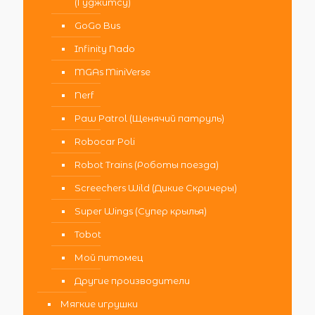
(Гуджитсу)
GoGo Bus
Infinity Nado
MGAs MiniVerse
Nerf
Paw Patrol (Щенячий патруль)
Robocar Poli
Robot Trains (Роботы поезда)
Screechers Wild (Дикие Скричеры)
Super Wings (Супер крылья)
Tobot
Мой питомец
Другие производители
Мягкие игрушки