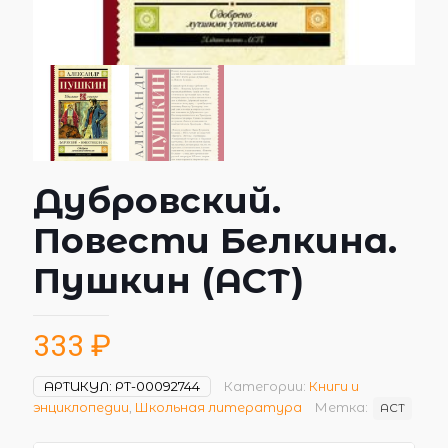
Дубровский.
Повести Белкина.
Пушкин (АСТ)
333
₽
АРТИКУЛ:
РТ-00092744
Категории:
Книги и
энциклопедии
,
Школьная литература
Метка:
АСТ