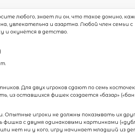
осите любого, знает ли он, что такое домино, ка
на, увлекательна и азартна. Любой член семьи с
у и окунётся в детство.
)
ет.
ников. Для двух игроков сдают по семь косточе
ять, из оставшихся фишек создается «базар» («банк
и. Опытные игроки не должны показывать их дру
ть фишка с двумя одинаковыми картинками («дубл
 или нет ни у кого, игру начинает младший из де