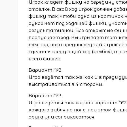
Игрок кладет фишку на середину стол
стрелке. В свой ход игрок должен доб
фишку так, чтобы одна из картинок на
руках нет под ходящей фишки, участн
результативной. Все открытые фишки
пропускает ход. Выигрывает тот, кто
тех пор, пока предпоследний игрок её 
сделать следующий ход («рыба»), то 
всего фишек.
Вариант №2.
Игра ведётся так же, как и в предыд
выстраиваться в 4 стороны.
Вариант №3.
Игра ведётся так же, как вариант №
каждого дубля на поле, при этом фиш
друга или соприкасаться.