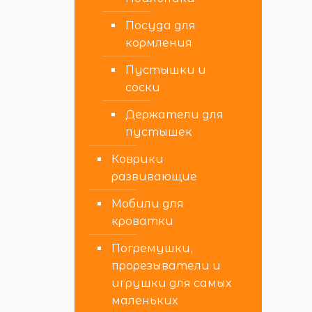
Посуда для
кормления
Пустышки и
соски
Держатели для
пустышек
Коврики
развивающие
Мобили для
кроватки
Погремушки,
прорезыватели и
игрушки для самых
маленьких