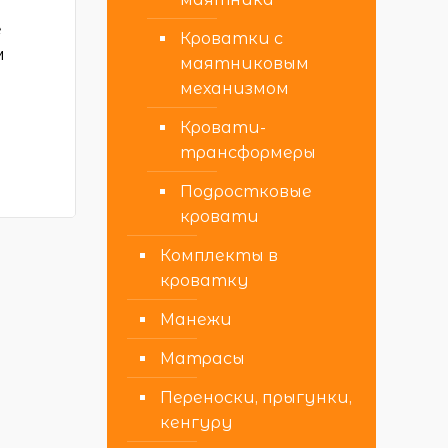
е
Кроватки с
м
маятниковым
механизмом
у
Кровати-
трансформеры
Подростковые
кровати
Комплекты в
кроватку
Манежи
Матрасы
Переноски, прыгунки,
кенгуру