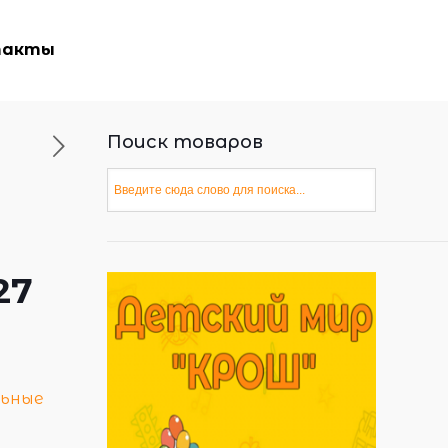
такты
Поиск товаров
27
ьные