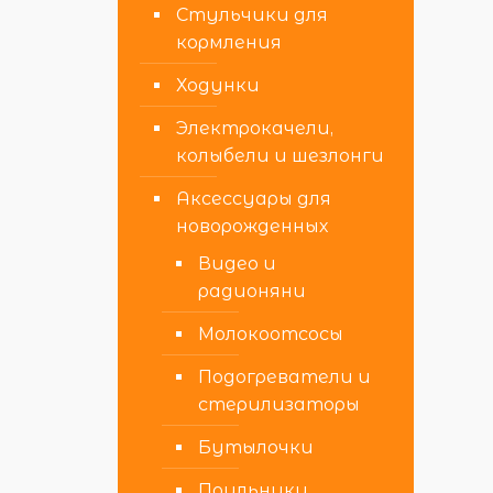
Стульчики для
кормления
Ходунки
Электрокачели,
колыбели и шезлонги
Аксессуары для
новорожденных
Видео и
радионяни
Молокоотсосы
Подогреватели и
стерилизаторы
Бутылочки
Поильники