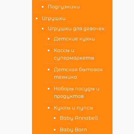
Подгузники
Игрушки
Игрушки для девочек
Детские кухни
Кассы и
супермаркеты
Детская бытовая
техника
Наборы посуды и
продуктов
Куклы и пупсы
Baby Annabell
Baby Born