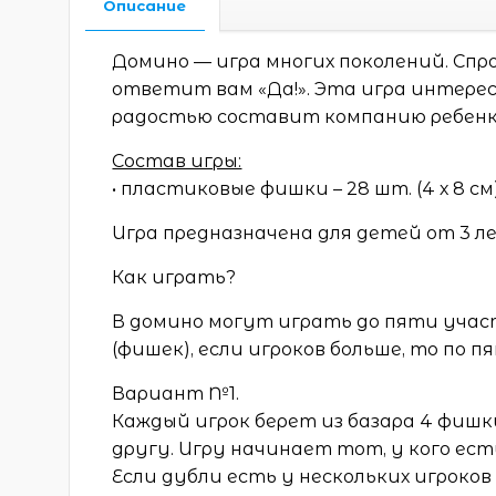
Описание
Домино — игра многих поколений. Спр
ответит вам «Да!». Эта игра интерес
радостью составит компанию ребенк
Состав игры:
• пластиковые фишки – 28 шт. (4 х 8 см
Игра предназначена для детей от 3 л
Как играть?
В домино могут играть до пяти участ
(фишек), если игроков больше, то по п
Вариант №1.
Каждый игрок берет из базара 4 фишк
другу. Игру начинает тот, у кого ес
Если дубли есть у нескольких игроков