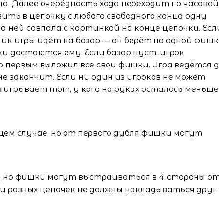
а. Далее очерёдность хода переходит по часовой
авить в цепочку с любого свободного конца одну
 ней совпала с картинкой на конце цепочки. Есл
ик игры идёт на базар — он берёт по одной фишк
 достаются ему. Если базар пуст, игрок
 первым выложил все свои фишки. Игра ведётся 
не закончит. Если ни один из игроков не может
выигрывает тот, у кого на руках осталось меньше
ущем случае, но от первого дубля фишки могут
2, но фишки могут выстраиваться в 4 стороны о
ки разных цепочек не должны накладываться друг