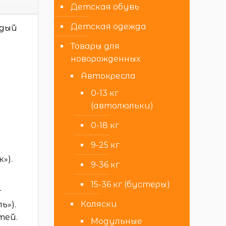
Детская обувь
Детская одежда
ждый
Товары для
новорожденных
Автокресла
0-13 кг
(автолюльки)
0-18 кг
9-25 кг
к
»).
9-36 кг
15-36 кг (бустеры)
г
Коляски
ь»).
тей.
Модульные