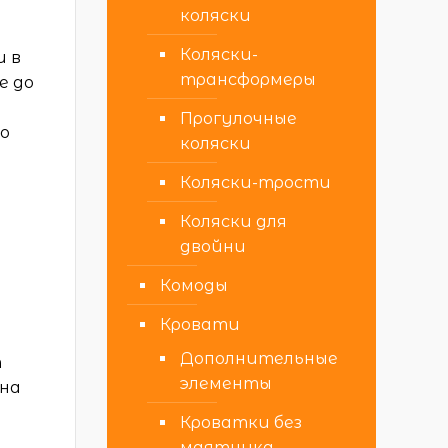
коляски
Коляски-
и в
трансформеры
е до
Прогулочные
до
коляски
Коляски-трости
Коляски для
двойни
Комоды
Кровати
Дополнительные
т
элементы
 на
Кроватки без
маятника