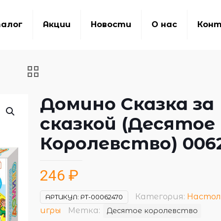
алог
Акции
Новости
О нас
Кон
Домино Сказка за
сказкой (Десятое
Королевство) 006
246
₽
Категория:
Настол
АРТИКУЛ:
РТ-00062470
игры
Метка:
Десятое королевство