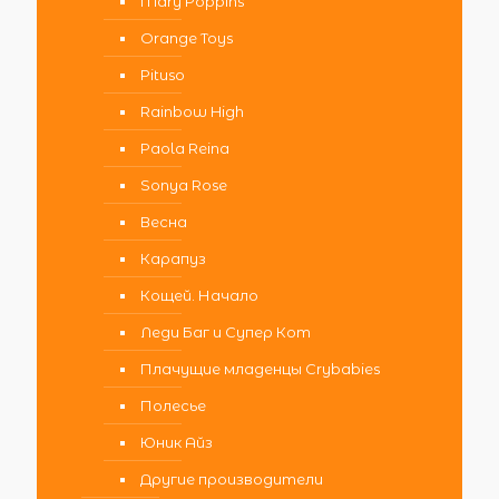
Mary Poppins
Orange Toys
Pituso
Rainbow High
Paola Reina
Sonya Rose
Весна
Карапуз
Кощей. Начало
Леди Баг и Супер Кот
Плачущие младенцы Crybabies
Полесье
Юник Айз
Другие производители