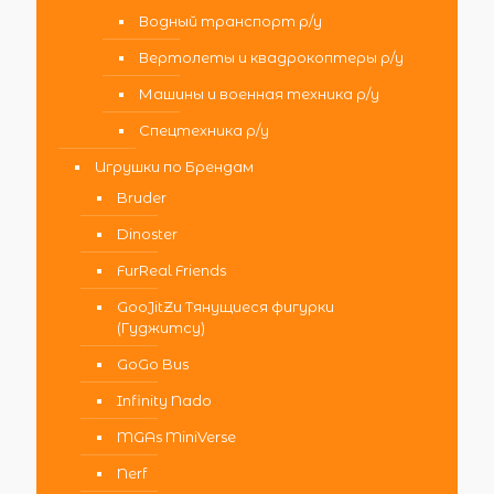
Водный транспорт р/у
Вертолеты и квадрокоптеры р/у
Машины и военная техника р/у
Спецтехника р/у
Игрушки по Брендам
Bruder
Dinoster
FurReal Friends
GooJitZu Тянущиеся фигурки
(Гуджитсу)
GoGo Bus
Infinity Nado
MGAs MiniVerse
Nerf