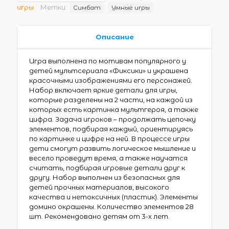
игры
Метки:
Симбат
Умные игры
Описание
Игра выполнена по мотивам популярного у
детей мультсериала «Фиксики» и украшена
красочными изображениями его персонажей.
Набор включает яркие детали для игры,
которые разделены на 2 части, на каждой из
которых есть картинка мультгероя, а также
цифра. Задача игроков – продолжать цепочку
элементов, подбирая каждый, ориентируясь
по картинке и цифре на ней. В процессе игры
дети смогут развить логическое мышление и
весело проведут время, а также научатся
считать, подбирая игровые детали друг к
другу. Набор выполнен из безопасных для
детей прочных материалов, высокого
качества и нетоксичных (пластик). Элементы
домино окрашены. Количество элементов 28
шт. Рекомендовано детям от 3-х лет.