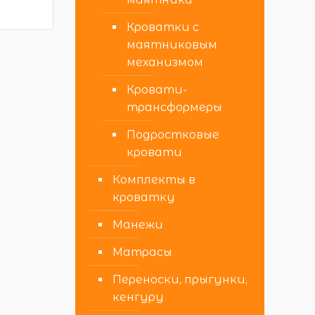
Кроватки с
маятниковым
механизмом
Кровати-
трансформеры
Подростковые
кровати
Комплекты в
кроватку
Манежи
Матрасы
Переноски, прыгунки,
кенгуру