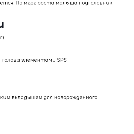
уется. По мере роста малыша подголовник
и
г)
й
а головы элементами SPS
ским вкладышем для новорожденного