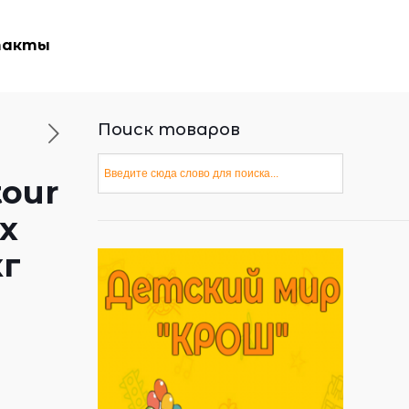
такты
Поиск товаров
our
ix
кг