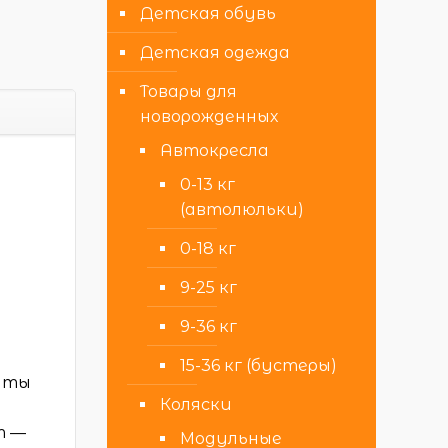
Детская обувь
Детская одежда
Товары для
новорожденных
Автокресла
0-13 кг
(автолюльки)
0-18 кг
9-25 кг
9-36 кг
15-36 кг (бустеры)
щиты
Коляски
т —
Модульные