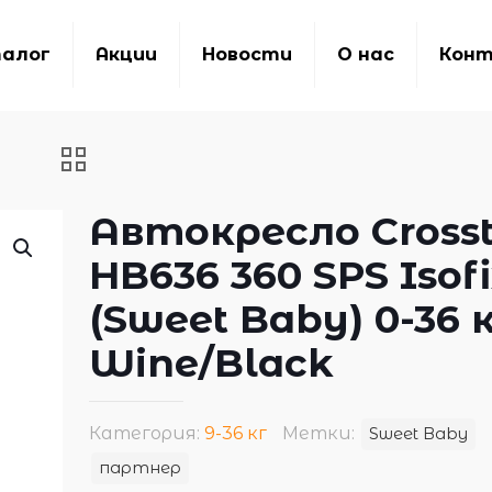
алог
Акции
Новости
О нас
Кон
Автокресло Crosst
HB636 360 SPS Isof
(Sweet Baby) 0-36 
Wine/Black
Категория:
9-36 кг
Метки:
Sweet Baby
партнер