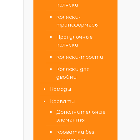
коляски
Коляски-
трансформеры
Прогулочные
коляски
Коляски-трости
Коляски для
двойни
Комоды
Кровати
Дополнительные
элементы
Кроватки без
маятника