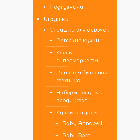
Подгузники
Игрушки
Игрушки для девочек
Детские кухни
Кассы и
супермаркеты
Детская бытовая
техника
Наборы посуды и
продуктов
Куклы и пупсы
Baby Annabell
Baby Born