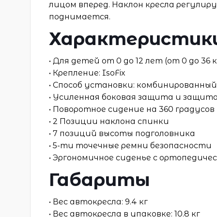
лицом вперед. Наклон кресла регулир
поднимается.
Характеристик
• Для детей от 0 до 12 лет (от 0 до 36 к
• Крепление: IsoFix
• Способ установки: комбинированны
• Усиленная боковая защита и защит
• Поворотное сидение на 360 градусов
• 2 Позиции наклона спинки
• 7 позиций высоты подголовника
• 5-ти точечные ремни безопасности
• Эргономичное сиденье с ортопедиче
Габариты
• Вес автокресла: 9.4 кг
• Вес автокресла в упаковке: 10.8 кг