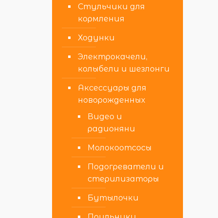
Стульчики для
кормления
Ходунки
Электрокачели,
колыбели и шезлонги
Аксессуары для
новорожденных
Видео и
радионяни
Молокоотсосы
Подогреватели и
стерилизаторы
Бутылочки
Поильники