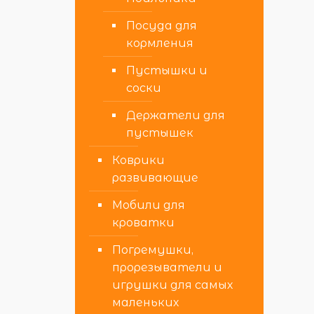
Посуда для
кормления
Пустышки и
соски
Держатели для
пустышек
Коврики
развивающие
Мобили для
кроватки
Погремушки,
прорезыватели и
игрушки для самых
маленьких