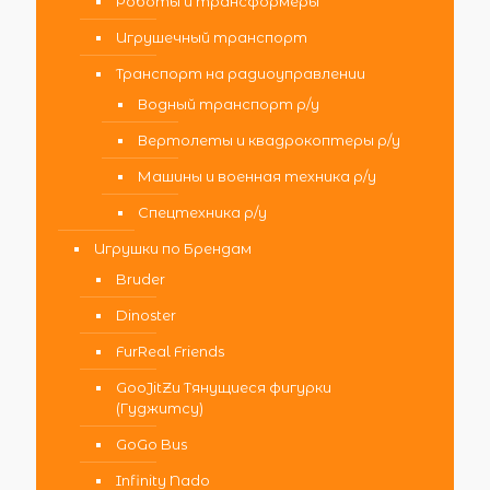
Роботы и трансформеры
Игрушечный транспорт
Транспорт на радиоуправлении
Водный транспорт р/у
Вертолеты и квадрокоптеры р/у
Машины и военная техника р/у
Спецтехника р/у
Игрушки по Брендам
Bruder
Dinoster
FurReal Friends
GooJitZu Тянущиеся фигурки
(Гуджитсу)
GoGo Bus
Infinity Nado