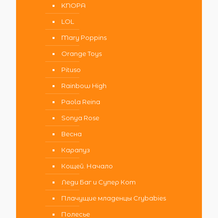
KNOPA
LOL
Mary Poppins
Orange Toys
Pituso
Rainbow High
Paola Reina
Sonya Rose
Весна
Карапуз
Кощей. Начало
Леди Баг и Супер Кот
Плачущие младенцы Crybabies
Полесье