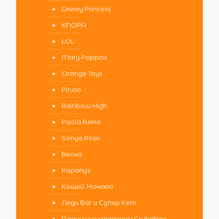
Disney Princess
KNOPA
LOL
Mary Poppins
Orange Toys
Pituso
Rainbow High
Paola Reina
Sonya Rose
Весна
Карапуз
Кощей. Начало
Леди Баг и Супер Кот
Плачущие младенцы Crybabies