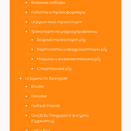
Военные наборы
Роботы и трансформеры
Игрушечный транспорт
Транспорт на радиоуправлении
Водный транспорт р/у
Вертолеты и квадрокоптеры р/у
Машины и военная техника р/у
Спецтехника р/у
Игрушки по Брендам
Bruder
Dinoster
FurReal Friends
GooJitZu Тянущиеся фигурки
(Гуджитсу)
GoGo Bus