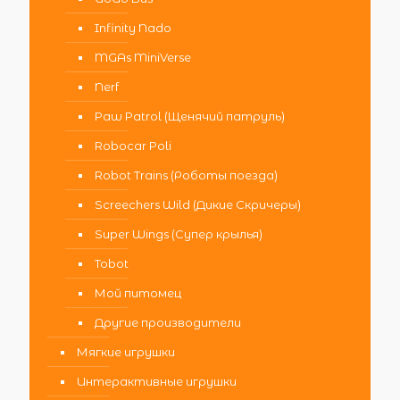
Infinity Nado
MGAs MiniVerse
Nerf
Paw Patrol (Щенячий патруль)
Robocar Poli
Robot Trains (Роботы поезда)
Screechers Wild (Дикие Скричеры)
Super Wings (Супер крылья)
Tobot
Мой питомец
Другие производители
Мягкие игрушки
Интерактивные игрушки