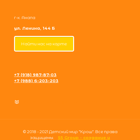
г-к. Анапа
ул. Ленина, 144 Б
Найти нас на карте
+7 (918) 987-87-03
+7 (988) 6-203-203
krosh09@gmail.com
Политика конфиденциальности
© 2018 - 2021 Детский мир "Крош". Все права
защищены.
S5 Group - создание и