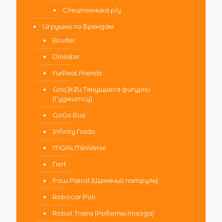
Спецтехника р/у
Игрушки по Брендам
Bruder
Dinoster
FurReal Friends
GooJitZu Тянущиеся фигурки
(Гуджитсу)
GoGo Bus
Infinity Nado
MGAs MiniVerse
Nerf
Paw Patrol (Щенячий патруль)
Robocar Poli
Robot Trains (Роботы поезда)