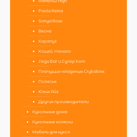
Rainbow High
Paola Reina
Sonya Rose
Весна
Карапуз
Кощей. Начало
Леди Баг и Супер Кот
Плачущие младенцы Crybabies
Полесье
Юник Айз
Другие производители
Кукольные дома
Кукольные коляски
Мебель для кукол