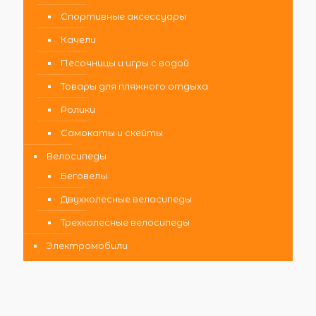
Спортивные аксессуары
Качели
Песочницы и игры с водой
Товары для пляжного отдыха
Ролики
Самокаты и скейты
Велосипеды
Беговелы
Двухколесные велосипеды
Трехколесные велосипеды
Электромобили