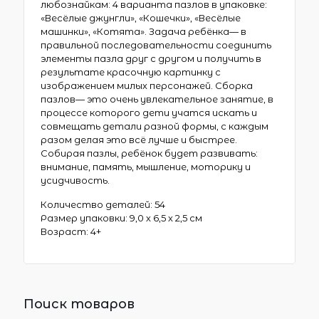
любознайкам: 4 варианта пазлов в упаковке:
«Весёлые джунгли», «Кошечки», «Весёлые
машинки», «Котята». Задача ребёнка— в
правильной последовательности соединить
элементы пазла друг с другом и получить в
результате красочную картинку с
изображением милых персонажей. Сборка
пазлов— это очень увлекательное занятие, в
процессе которого дети учатся искать и
совмещать детали разной формы, с каждым
разом делая это всё лучше и быстрее.
Собирая пазлы, ребёнок будет развивать:
внимание, память, мышление, моторику и
усидчивость.
Количество деталей: 54
Размер упаковки: 9,0 х 6,5 х 2,5 см
Возраст: 4+
Поиск товаров