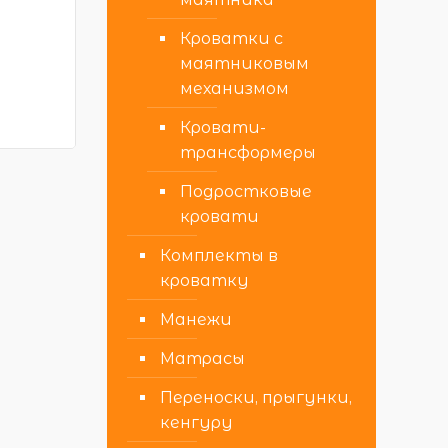
Кроватки с
маятниковым
механизмом
Кровати-
трансформеры
Подростковые
кровати
Комплекты в
кроватку
Манежи
Матрасы
Переноски, прыгунки,
кенгуру