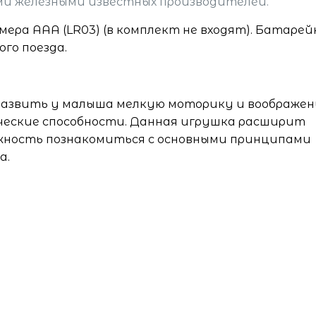
ми железными известных производителей.
ера AAA (LR03) (в комплект не входят). Батаре
ого поезда.
 развить у малыша мелкую моторику и воображен
ческие способности. Данная игрушка расширит
можность познакомиться с основными принципами
а.