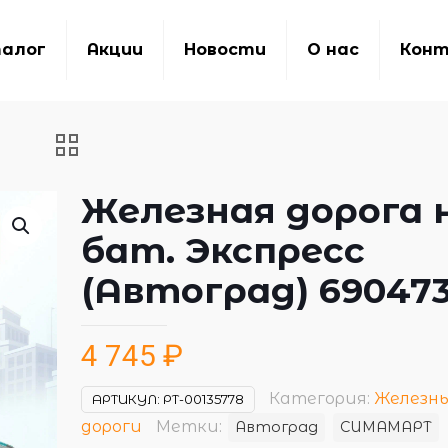
алог
Акции
Новости
О нас
Кон
Железная дорога 
бат. Экспресс
(Автоград) 69047
4 745
₽
Категория:
Железн
АРТИКУЛ:
РТ-00135778
дороги
Метки:
Автоград
СИМАМАРТ