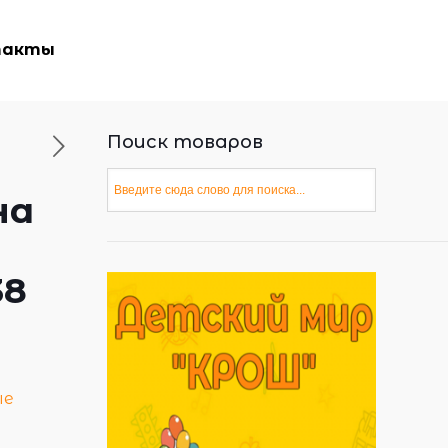
такты
Поиск товаров
на
38
ые