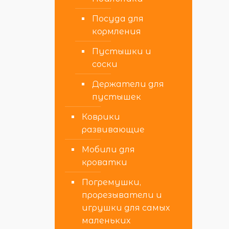
Посуда для
кормления
Пустышки и
соски
Держатели для
пустышек
Коврики
развивающие
Мобили для
кроватки
Погремушки,
прорезыватели и
игрушки для самых
маленьких