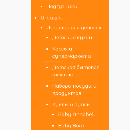
Подгузники
Игрушки
Игрушки для девочек
Детские кухни
Кассы и
супермаркеты
Детская бытовая
техника
Наборы посуды и
продуктов
Куклы и пупсы
Baby Annabell
Baby Born