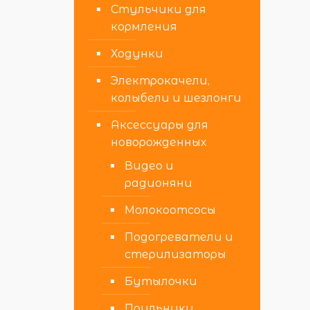
Стульчики для
кормления
Ходунки
Электрокачели,
колыбели и шезлонги
Аксессуары для
новорожденных
Видео и
радионяни
Молокоотсосы
Подогреватели и
стерилизаторы
Бутылочки
Поильники