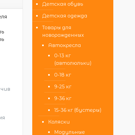
Детская обувь
Детская одежда
еля
Товары для
ль
новорожденных
ть
Автокресла
0-13 кг
(автолюльки)
0-18 кг
9-25 кг
йчив
9-36 кг
15-36 кг (бустеры)
мя
Коляски
Модульные