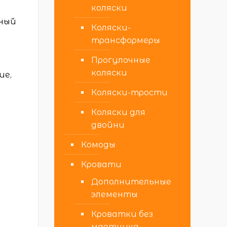
коляски
йный
Коляски-
трансформеры
Прогулочные
коляски
ие,
Коляски-трости
Коляски для
двойни
Комоды
Кровати
Дополнительные
элементы
Кроватки без
маятника