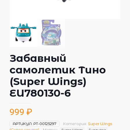
Забавный
самолетик Тино
(Super Wings)
EU780130-6
999
₽
АРТИКУЛ:
РТ-00125297
Категория:
Super Wings
(Супер крылья)
Метки:
Super Wings
Гулливер