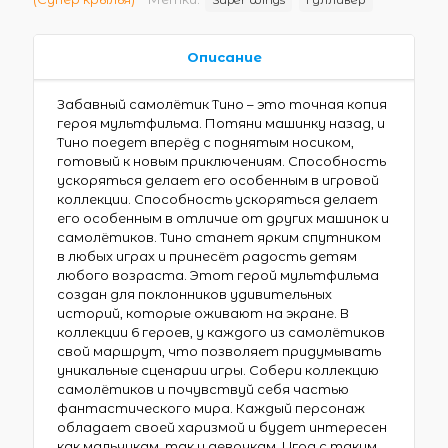
Описание
Забавный самолётик Тино – это точная копия
героя мультфильма. Потяни машинку назад, и
Тино поедет вперёд с поднятым носиком,
готовый к новым приключениям. Способность
ускоряться делает его особенным в игровой
коллекции. Способность ускоряться делает
его особенным в отличие от других машинок и
самолётиков. Тино станет ярким спутником
в любых играх и принесёт радость детям
любого возраста. Этот герой мультфильма
создан для поклонников удивительных
историй, которые оживают на экране. В
коллекции 6 героев, у каждого из самолётиков
свой маршрут, что позволяет придумывать
уникальные сценарии игры. Собери коллекцию
самолётиков и почувствуй себя частью
фантастического мира. Каждый персонаж
обладает своей харизмой и будет интересен
как мальчикам, так и девочкам. Игра с таким