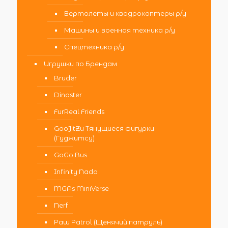
Вертолеты и квадрокоптеры р/у
Машины и военная техника р/у
Спецтехника р/у
Игрушки по Брендам
Bruder
Dinoster
FurReal Friends
GooJitZu Тянущиеся фигурки
(Гуджитсу)
GoGo Bus
Infinity Nado
MGAs MiniVerse
Nerf
Paw Patrol (Щенячий патруль)