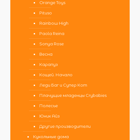
Orange Toys
Pituso
Rainbow High
Paola Reina
Sonya Rose
Весна
Карапуз
Кощей. Начало
Леди Баг и Супер Кот
Плачущие младенцы Crybabies
Полесье
Юник Айз
Другие производители
Кукольные дома