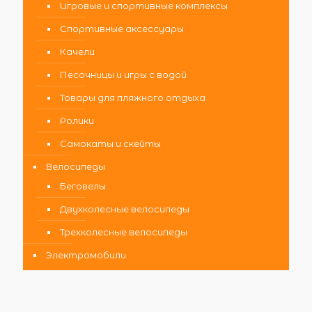
Игровые и спортивные комплексы
Спортивные аксессуары
Качели
Песочницы и игры с водой
Товары для пляжного отдыха
Ролики
Самокаты и скейты
Велосипеды
Беговелы
Двухколесные велосипеды
Трехколесные велосипеды
Электромобили