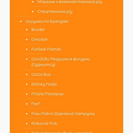
Машины и военная техника р/у
Спецтехника р/у
Игрушки по Брендам
Bruder
Dinoster
FurReal Friends
GooJitZu Тянущиеся фигурки
(Гуджитсу)
GoGo Bus
Infinity Nado
MGAs MiniVerse
Nerf
Paw Patrol (Щенячий патруль)
Robocar Poli