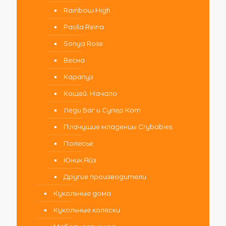
Rainbow High
Paola Reina
Sonya Rose
Весна
Карапуз
Кощей. Начало
Леди Баг и Супер Кот
Плачущие младенцы Crybabies
Полесье
Юник Айз
Другие производители
Кукольные дома
Кукольные коляски