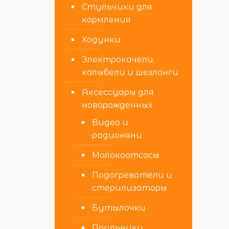
Стульчики для
кормления
Ходунки
Электрокачели,
колыбели и шезлонги
Аксессуары для
новорожденных
Видео и
радионяни
Молокоотсосы
Подогреватели и
стерилизаторы
Бутылочки
Поильники