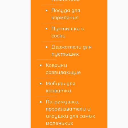
Посуда для
кормления
Пустышки и
соски
Держатели для
пустышек
Коврики
развивающие
Мобили для
кроватки
Погремушки,
прорезыватели и
игрушки для самых
маленьких