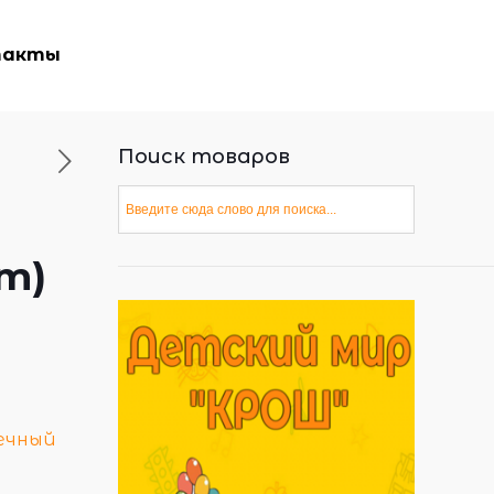
такты
Поиск товаров
т)
ечный