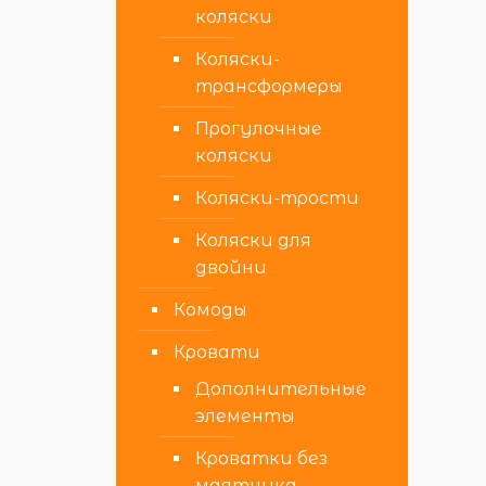
коляски
Коляски-
трансформеры
Прогулочные
коляски
Коляски-трости
Коляски для
двойни
Комоды
Кровати
Дополнительные
элементы
Кроватки без
маятника