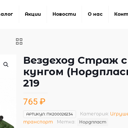
алог
Акции
Новости
О нас
Кон
Вездеход Страж с
кунгом (Нордплас
219
765
₽
Категория:
Игруш
АРТИКУЛ:
ПК200026234
транспорт
Метка:
Нордпласт