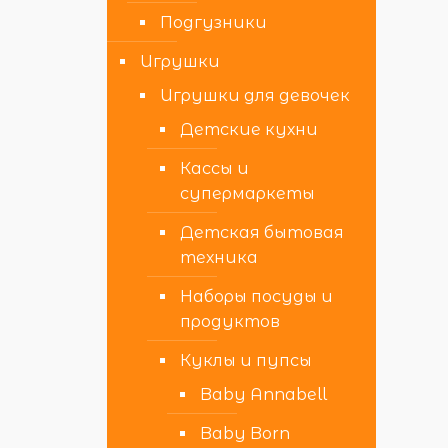
Подгузники
Игрушки
Игрушки для девочек
Детские кухни
Кассы и
супермаркеты
Детская бытовая
техника
Наборы посуды и
продуктов
Куклы и пупсы
Baby Annabell
Baby Born