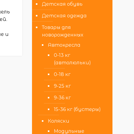
Детская обувь
дель
Детская одежда
ей.
Товары для
ые и
новорожденных
Автокресла
0-13 кг
(автолюльки)
0-18 кг
9-25 кг
9-36 кг
15-36 кг (бустеры)
Коляски
Модульные