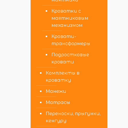
Кроватки с
маятниковым
механизмом
Кровати-
трансформеры
Подростковые
кровати
Комплекты в
кроватку
Манежи
Матрасы
Переноски, прыгунки,
кенгуру