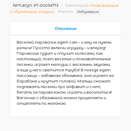
АРТИКУЛ:
РТ-00034773
Категория:
Развивающие
и обучающие игрушки
Метка:
Азбукварик
Описание
Веселый паровозик едет сам – и ему не нужны
рельсы! Просто включи игрушку – и вперед!
Паровозик гудит и стучит колесами, как
настоящий, поет веселые и познавательные
песенки, играет мелодии с веселыми звуками,
а еще у него светится труба! В поезде едет
пассажир – забавная обезьянка, она играет на
барабане и крутит головой. Малыш сможет
подпевать песенки про алфавит и счет,
бегать за паровозиком, играть и веселиться!
Вагончик с обезьянкой можно прицеплять и
отцеплять по желанию.