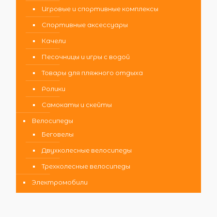
Игровые и спортивные комплексы
Спортивные аксессуары
Качели
Песочницы и игры с водой
Товары для пляжного отдыха
Ролики
Самокаты и скейты
Велосипеды
Беговелы
Двухколесные велосипеды
Трехколесные велосипеды
Электромобили