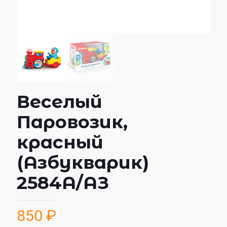
Веселый
Паровозик,
красный
(Азбукварик)
2584А/АЗ
850
₽