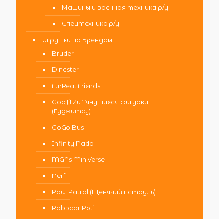
Машины и военная техника р/у
Спецтехника р/у
Игрушки по Брендам
Bruder
Dinoster
FurReal Friends
GooJitZu Тянущиеся фигурки
(Гуджитсу)
GoGo Bus
Infinity Nado
MGAs MiniVerse
Nerf
Paw Patrol (Щенячий патруль)
Robocar Poli