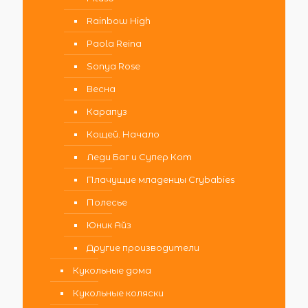
Rainbow High
Paola Reina
Sonya Rose
Весна
Карапуз
Кощей. Начало
Леди Баг и Супер Кот
Плачущие младенцы Crybabies
Полесье
Юник Айз
Другие производители
Кукольные дома
Кукольные коляски