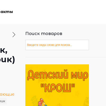
такты
Поиск товаров
к,
ик)
вающие
рик