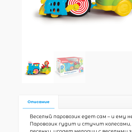
Описание
Веселый паровозик едет сам – и ему н
Паровозик гудит и стучит колесами,
песенки, играет мелодии с веселыми з