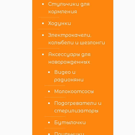
Стульчики для
кормления
Ходунки
Электрокачели,
колыбели и шезлонги
Аксессуары для
новорожденных
Видео и
радионяни
Молокоотсосы
Подогреватели и
стерилизаторы
Бутылочки
Поильники