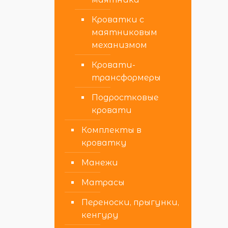
Кроватки с
маятниковым
механизмом
Кровати-
трансформеры
Подростковые
кровати
Комплекты в
кроватку
Манежи
Матрасы
Переноски, прыгунки,
кенгуру