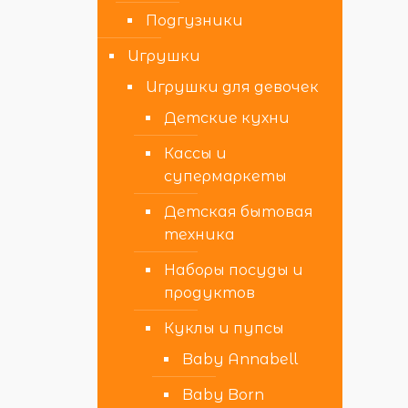
Подгузники
Игрушки
Игрушки для девочек
Детские кухни
Кассы и
супермаркеты
Детская бытовая
техника
Наборы посуды и
продуктов
Куклы и пупсы
Baby Annabell
Baby Born