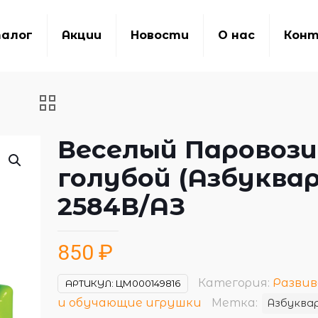
алог
Акции
Новости
О нас
Кон
Веселый Паровози
голубой (Азбуквар
2584В/АЗ
850
₽
Категория:
Разви
АРТИКУЛ:
ЦМ000149816
и обучающие игрушки
Метка:
Азбуква