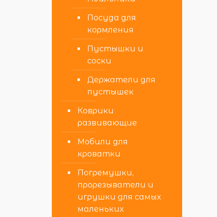
Посуда для
кормления
Пустышки и
соски
Держатели для
пустышек
Коврики
развивающие
Мобили для
кроватки
Погремушки,
прорезыватели и
игрушки для самых
маленьких