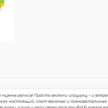
е нужны рельсы! Просто включи игрушку – и впере
 как настоящий, поет веселые и познавательные
вуками, а еще у него светится труба! В поезде е