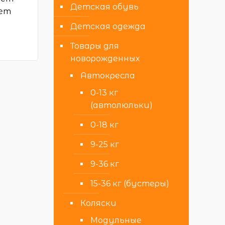
Детская обувь
жет
Детская одежда
Товары для
новорожденных
Автокресла
0-13 кг
(автолюльки)
0-18 кг
9-25 кг
9-36 кг
15-36 кг (бустеры)
Коляски
Модульные