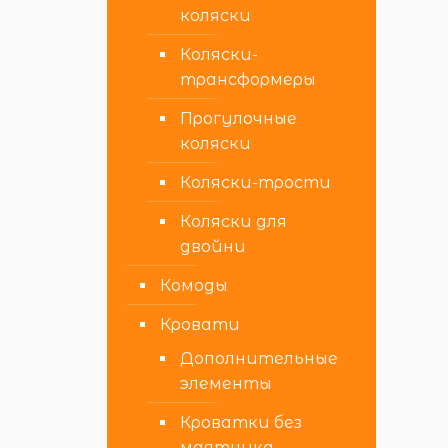
коляски
Коляски-
трансформеры
Прогулочные
коляски
Коляски-трости
Коляски для
двойни
Комоды
Кровати
Дополнительные
элементы
Кроватки без
маятника