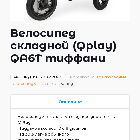
Велосипед
складной (Qplay)
QA6T тиффани
АРТИКУЛ:
РТ-00142880
Категория:
Трехколесные
велосипеды
Метка:
QPlay
Описание
Велосипед 3-х колесный с ручкой управления
QPlay
Надувные колеса 10 и 8 дюймов
На 30% легче обычного
трехколесного велосипеда