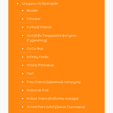
Игрушки по Брендам
Bruder
Dinoster
FurReal Friends
GooJitZu Тянущиеся фигурки
(Гуджитсу)
GoGo Bus
Infinity Nado
MGAs MiniVerse
Nerf
Paw Patrol (Щенячий патруль)
Robocar Poli
Robot Trains (Роботы поезда)
Screechers Wild (Дикие Скричеры)