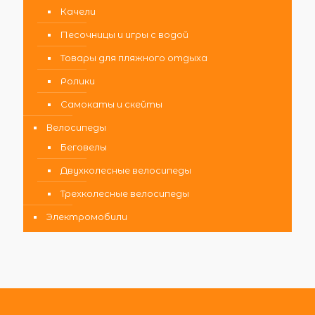
Качели
Песочницы и игры с водой
Товары для пляжного отдыха
Ролики
Самокаты и скейты
Велосипеды
Беговелы
Двухколесные велосипеды
Трехколесные велосипеды
Электромобили