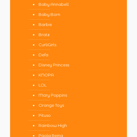
Baby Annabell
Baby Born
Barbie
Bratz
CurliGirls
Defa
Disney Princess
KNOPA
LOL
Mary Poppins
Orange Toys
Pituso
Rainbow High
Paola Reina