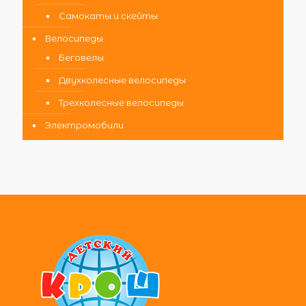
Самокаты и скейты
Велосипеды
Беговелы
Двухколесные велосипеды
Трехколесные велосипеды
Электромобили