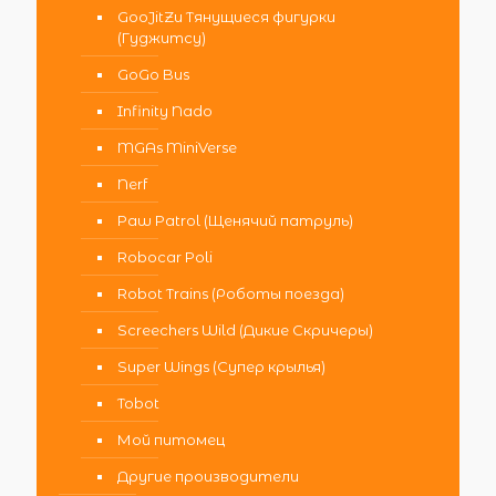
GooJitZu Тянущиеся фигурки
(Гуджитсу)
GoGo Bus
Infinity Nado
MGAs MiniVerse
Nerf
Paw Patrol (Щенячий патруль)
Robocar Poli
Robot Trains (Роботы поезда)
Screechers Wild (Дикие Скричеры)
Super Wings (Супер крылья)
Tobot
Мой питомец
Другие производители