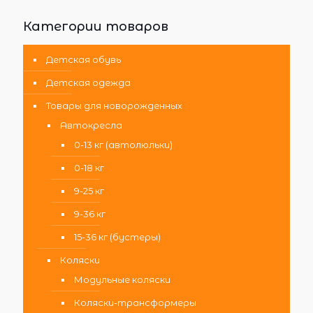
Категории товаров
Детская обувь
Детская одежда
Товары для новорожденных
Автокресла
0-13 кг (автолюльки)
0-18 кг
9-25 кг
9-36 кг
15-36 кг (бустеры)
Коляски
Модульные коляски
Коляски-трансформеры