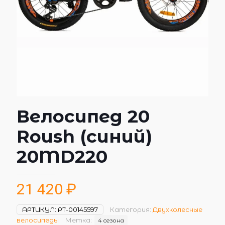
Велосипед 20
Roush (синий)
20MD220
21 420
₽
АРТИКУЛ:
РТ-00145597
Категория:
Двухколесные
велосипеды
Метка:
4 сезона