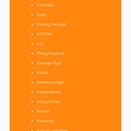
CurliGirls
Defa
Disney Princess
KNOPA
LOL
Mary Poppins
Orange Toys
Pituso
Rainbow High
Paola Reina
Sonya Rose
Весна
Карапуз
Кощей. Начало