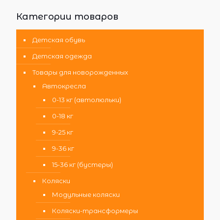
Категории товаров
Детская обувь
Детская одежда
Товары для новорожденных
Автокресла
0-13 кг (автолюльки)
0-18 кг
9-25 кг
9-36 кг
15-36 кг (бустеры)
Коляски
Модульные коляски
Коляски-трансформеры