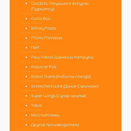
GooJitZu Тянущиеся фигурки
(Гуджитсу)
GoGo Bus
Infinity Nado
MGAs MiniVerse
Nerf
Paw Patrol (Щенячий патруль)
Robocar Poli
Robot Trains (Роботы поезда)
Screechers Wild (Дикие Скричеры)
Super Wings (Супер крылья)
Tobot
Мой питомец
Другие производители