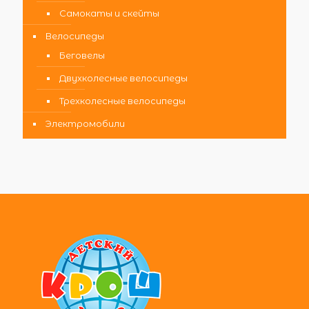
Самокаты и скейты
Велосипеды
Беговелы
Двухколесные велосипеды
Трехколесные велосипеды
Электромобили