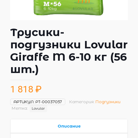
Трусики-
подгузники Lovular
Giraffe M 6-10 кг (56
шт.)
1 818
₽
АРТИКУЛ:
РТ-00037057
Категория:
Подгузники
Метка:
Lovular
Описание