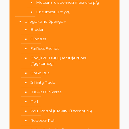
Машины и военная техника р/у
Спецтехника р/у
Игрушки по Брендам
Bruder
Dinoster
FurReal Friends
GooJitZu Тянущиеся фигурки
(Гуджитсу)
GoGo Bus
Infinity Nado
MGAs MiniVerse
Nerf
Paw Patrol (Щенячий патруль)
Robocar Poli