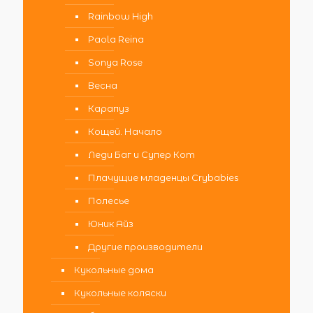
Rainbow High
Paola Reina
Sonya Rose
Весна
Карапуз
Кощей. Начало
Леди Баг и Супер Кот
Плачущие младенцы Crybabies
Полесье
Юник Айз
Другие производители
Кукольные дома
Кукольные коляски