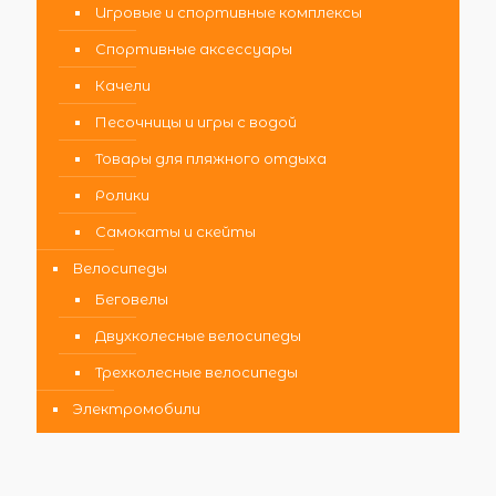
Игровые и спортивные комплексы
Спортивные аксессуары
Качели
Песочницы и игры с водой
Товары для пляжного отдыха
Ролики
Самокаты и скейты
Велосипеды
Беговелы
Двухколесные велосипеды
Трехколесные велосипеды
Электромобили