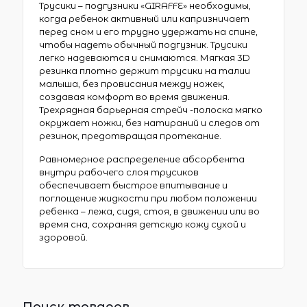
Трусики – подгузники «GIRAFFE» необходимы,
когда ребенок активный или капризничает
перед сном и его трудно удержать на спине,
чтобы надеть обычный подгузник. Трусики
легко надеваются и снимаются. Мягкая 3D
резинка плотно держит трусики на талии
малыша, без провисания между ножек,
создавая комфорт во время движения.
Трехрядная барьерная стрейч -полоска мягко
окружает ножки, без натираний и следов от
резинок, предотвращая протекание.
Равномерное распределение абсорбента
внутри рабочего слоя трусиков
обеспечивает быстрое впитывание и
поглощение жидкости при любом положении
ребенка – лежа, сидя, стоя, в движении или во
время сна, сохраняя детскую кожу сухой и
здоровой.