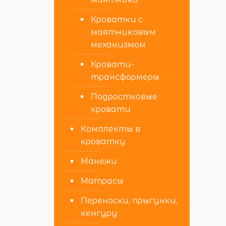
Кроватки с
маятниковым
механизмом
Кровати-
трансформеры
Подростковые
кровати
Комплекты в
кроватку
Манежи
Матрасы
Переноски, прыгунки,
кенгуру