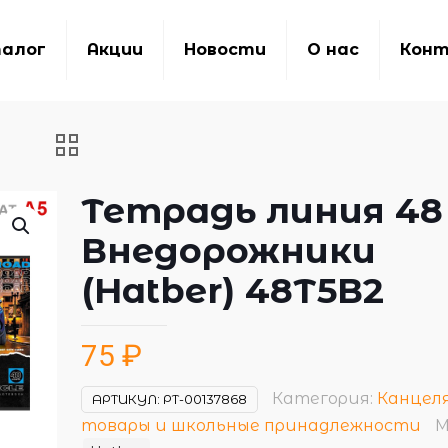
алог
Акции
Новости
О нас
Кон
Тетрадь линия 48 
Внедорожники
(Hatber) 48Т5В2
75
₽
Категория:
Канцел
АРТИКУЛ:
РТ-00137868
товары и школьные принадлежности
М