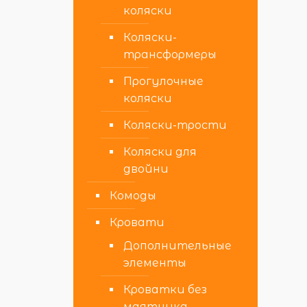
коляски
Коляски-
трансформеры
Прогулочные
коляски
Коляски-трости
Коляски для
двойни
Комоды
Кровати
Дополнительные
элементы
Кроватки без
маятника