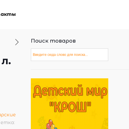
такты
Поиск товаров
л.
ярские
етка: