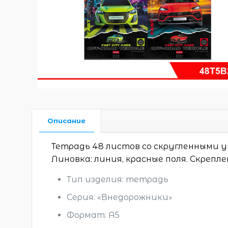
Описание
Тетрадь 48 листов со скругленными у
Линовка: линия, красные поля. Скреплен
Тип изделия: тетрадь
Серия: «Внедорожники»
Формат: А5