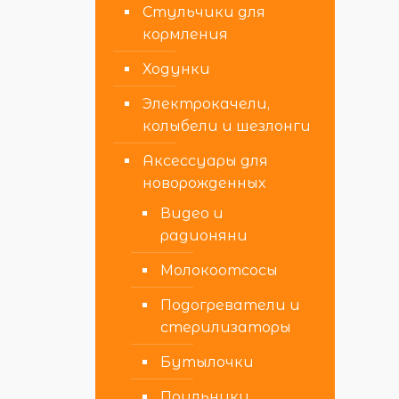
Стульчики для
кормления
Ходунки
Электрокачели,
колыбели и шезлонги
Аксессуары для
новорожденных
Видео и
радионяни
Молокоотсосы
Подогреватели и
стерилизаторы
Бутылочки
Поильники