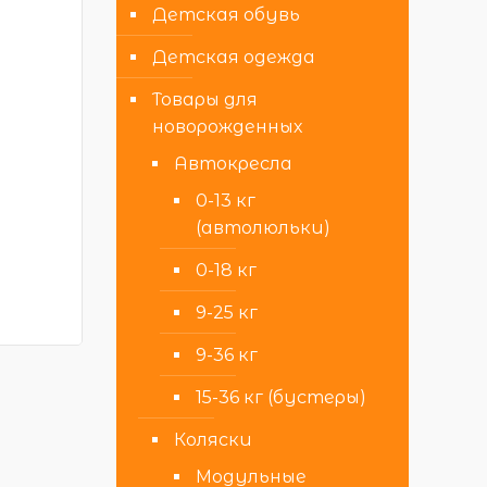
Детская обувь
Детская одежда
Товары для
новорожденных
Автокресла
0-13 кг
(автолюльки)
0-18 кг
9-25 кг
9-36 кг
15-36 кг (бустеры)
Коляски
Модульные