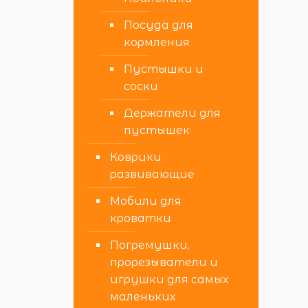
Посуда для
кормления
Пустышки и
соски
Держатели для
пустышек
Коврики
развивающие
Мобили для
кроватки
Погремушки,
прорезыватели и
игрушки для самых
маленьких