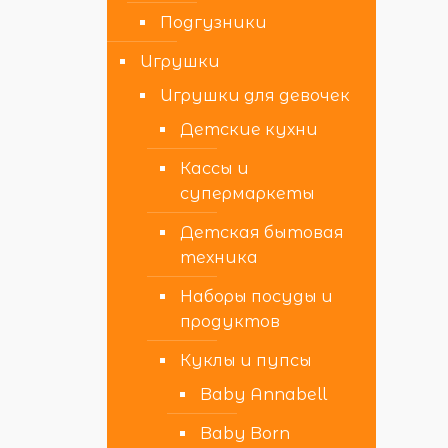
Подгузники
Игрушки
Игрушки для девочек
Детские кухни
Кассы и
супермаркеты
Детская бытовая
техника
Наборы посуды и
продуктов
Куклы и пупсы
Baby Annabell
Baby Born