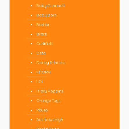
Baby Annabell
Baby Born
Barbie
Bratz
CurliGirls
Defa
Disney Princess
KNOPA
LOL
Mary Poppins
Orange Toys
Pituso
Rainbow High
Paola Reina