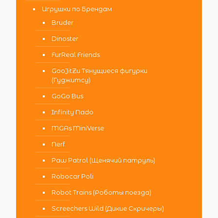
Игрушки по Брендам
Bruder
Dinoster
FurReal Friends
GooJitZu Тянущиеся фигурки
(Гуджитсу)
GoGo Bus
Infinity Nado
MGAs MiniVerse
Nerf
Paw Patrol (Щенячий патруль)
Robocar Poli
Robot Trains (Роботы поезда)
Screechers Wild (Дикие Скричеры)