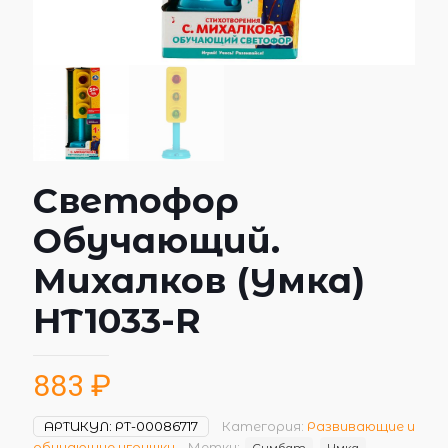
Светофор
Обучающий.
Михалков (Умка)
HT1033-R
883
₽
АРТИКУЛ:
РТ-00086717
Категория:
Развивающие и
обучающие игрушки
Метки:
Симбат
Умка