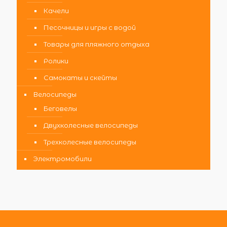
Качели
Песочницы и игры с водой
Товары для пляжного отдыха
Ролики
Самокаты и скейты
Велосипеды
Беговелы
Двухколесные велосипеды
Трехколесные велосипеды
Электромобили