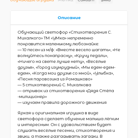
Описание
Обучающий светофор «Стихотворения С.
Михалкого» ТМ «УМка» непременно
понравится маленькому любознайке:
— 10 песен из м/ф: «Вместе весело шагать», «Не
волнуйтесь понапрасну», «Кручу педали»,
«Ничего на свете лучше нету», «Весёлые
друзья», «Город изумрудный», «Мы едем-едем-
едем», «Когда мои друзья со мной», «Улыбка»,
«Песня паровозика из Ромашково»
— 5 стихотворений С. Михалкова
— отрывок из стихотворения «Дядя Стёпа
-милиционер»
— изучаем правила дорожного движения
Яркая и оригинальная игрушка в виде
светофора сделает обучение малыша лёгким
и интересным. Он с удовольствием будет
слушать весёлые песенки, стихотворения и
звуки, а также разгадывать загадки. В