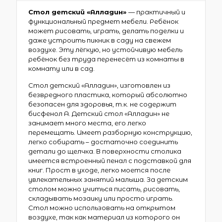
Стол детский «Алладин»
— практичный и
функциональный предмет мебели. Ребёнок
может рисовать, играть, делать поделки и
даже устроить пикник в саду на свежем
воздухе. Эту лёгкую, но устойчивую мебель
ребёнок без труда перенесёт из комнаты в
комнату или в сад.
Стол детский «Алладин», изготовлен из
безвредного пластика, который абсолютно
безопасен для здоровья, т.к. не содержит
бисфенол А. Детский стол «Алладин» не
занимает много места, его легко
перемещать. Имеет разборную конструкцию,
легко собирать – достаточно соединить
детали до щелчка. В поверхности столика
имеется встроенный пенал с подставкой для
книг. Прост в уходе, легко моется после
увлекательных занятий малыша. За детским
столом можно учиться писать, рисовать,
складывать мозаику или просто играть.
Стол можно использовать на открытом
воздухе, так как материал из которого он