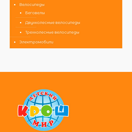
Велосипеды
Беговелы
Двухколесные велосипеды
Трехколесные велосипеды
Электромобили