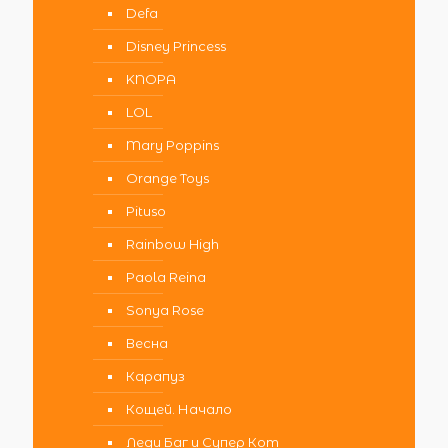
Defa
Disney Princess
KNOPA
LOL
Mary Poppins
Orange Toys
Pituso
Rainbow High
Paola Reina
Sonya Rose
Весна
Карапуз
Кощей. Начало
Леди Баг и Супер Кот