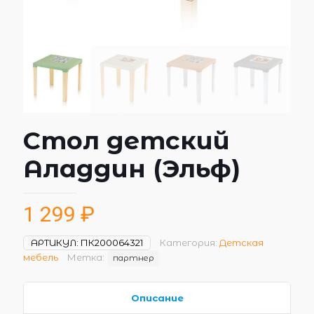
Стол детский
Аладдин (Эльф)
1 299
₽
АРТИКУЛ:
ПК200064321
Категория:
Детская
мебель
Метка:
партнер
Описание