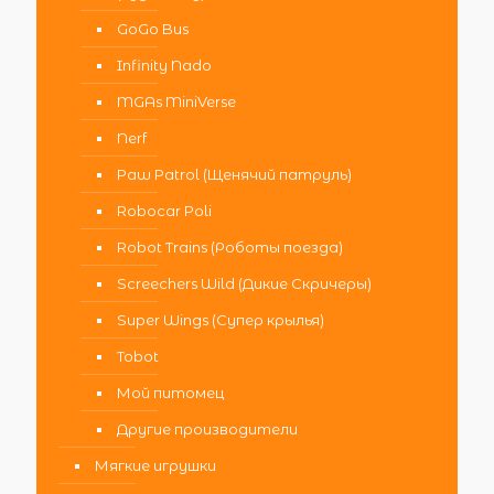
GoGo Bus
Infinity Nado
MGAs MiniVerse
Nerf
Paw Patrol (Щенячий патруль)
Robocar Poli
Robot Trains (Роботы поезда)
Screechers Wild (Дикие Скричеры)
Super Wings (Супер крылья)
Tobot
Мой питомец
Другие производители
Мягкие игрушки