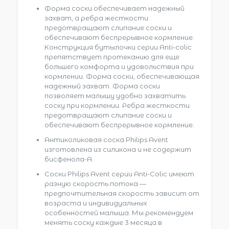
Форма соски обеспечивает надежный
захват, а ребра жесткости
предотвращают слипание соски и
обеспечивают беспрерывное кормление.
Конструкция бутылочки серии Anti-colic
препятствует протеканию для еще
большего комфорта и удовольствия при
кормлении. Форма соски, обеспечивающая
надежный захват. Форма соски
позволяет малышу удобно захватить
соску при кормлении. Ребра жесткости
предотвращают слипание соски и
обеспечивают беспрерывное кормление.
Антиколиковая соска Philips Avent
изготовлена из силикона и не содержит
бисфенола-А.
Соски Philips Avent серии Anti-Colic имеют
разную скорость потока —
предпочтительная скорость зависит от
возраста и индивидуальных
особенностей малыша. Мы рекомендуем
менять соску каждые 3 месяца в