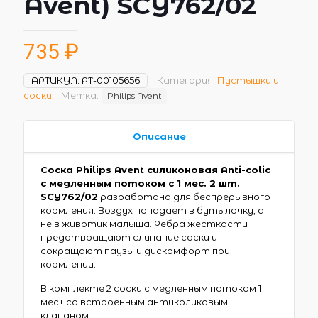
Avent) SCY762/02
735
₽
АРТИКУЛ:
РТ-00105656
Категория:
Пустышки и
соски
Метка:
Philips Avent
Описание
Соска Philips Avent силиконовая Anti-colic
с медленным потоком с 1 мес. 2 шт.
SCY762/02
разработана для беспрерывного
кормления. Воздух попадает в бутылочку, а
не в животик малыша. Ребра жесткости
предотвращают слипание соски и
сокращают паузы и дискомфорт при
кормлении.
В комплекте 2 соски с медленным потоком 1
мес+ со встроенным антиколиковым
клапаном.