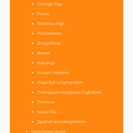
Orange Toys
Pituso
Rainbow High
Paola Reina
Sonya Rose
Весна
Карапуз
Кощей. Начало
Леди Баг и Супер Кот
Плачущие младенцы Crybabies
Полесье
Юник Айз
Другие производители
Кукольные дома