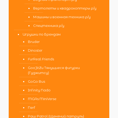
Вертолеты и квадрокоптеры р/у
Машины и военная техника р/у
Спецтехника р/у
Игрушки по Брендам
Bruder
Dinoster
FurReal Friends
GooJitZu Тянущиеся фигурки
(Гуджитсу)
GoGo Bus
Infinity Nado
MGAs MiniVerse
Nerf
Paw Patrol (Щенячий патруль)