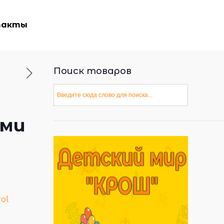
такты
Поиск товаров
я
ами
ol