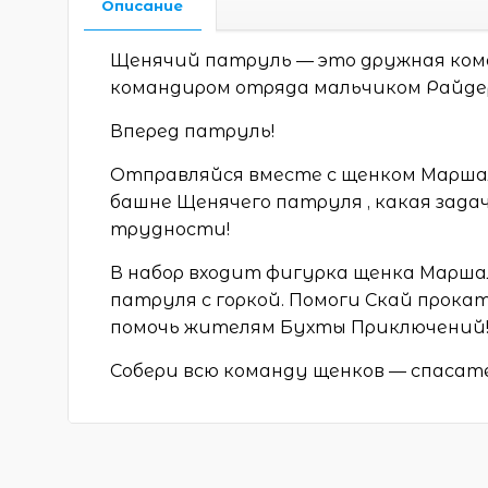
Описание
Щенячий патруль — это дружная кома
командиром отряда мальчиком Райдер
Вперед патруль!
Отправляйся вместе с щенком Маршал
башне Щенячего патруля , какая зада
трудности!
В набор входит фигурка щенка Маршал
патруля с горкой. Помоги Скай прока
помочь жителям Бухты Приключений
Собери всю команду щенков — спасате