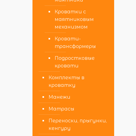
Кроватки с
маятниковым
механизмом
Кровати-
трансформеры
Подростковые
кровати
Комплекты в
кроватку
Манежи
Матрасы
Переноски, прыгунки,
кенгуру