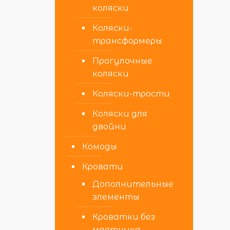
коляски
Коляски-
трансформеры
Прогулочные
коляски
Коляски-трости
Коляски для
двойни
Комоды
Кровати
Дополнительные
элементы
Кроватки без
маятника