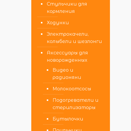
Стульчики для
кормления
Ходунки
Электрокачели,
колыбели и шезлонги
Аксессуары для
новорожденных
Видео и
радионяни
Молокоотсосы
Подогреватели и
стерилизаторы
Бутылочки
Поильники