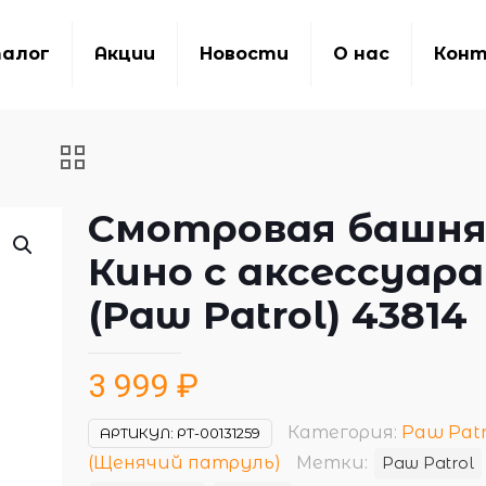
алог
Акции
Новости
О нас
Кон
Смотровая башн
Кино с аксессуар
(Paw Patrol) 43814
3 999
₽
Категория:
Paw Patr
АРТИКУЛ:
РТ-00131259
(Щенячий патруль)
Метки:
Paw Patrol