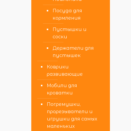
Посуда для
кормления
Пустышки и
соски
Держатели для
пустышек
Коврики
развивающие
Мобили для
кроватки
Погремушки,
прорезыватели и
игрушки для самых
маленьких