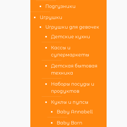
Подгузники
Игрушки
Игрушки для девочек
Детские кухни
Кассы и
супермаркеты
Детская бытовая
техника
Наборы посуды и
продуктов
Куклы и пупсы
Baby Annabell
Baby Born