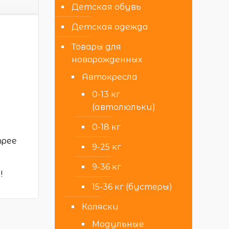
Детская обувь
Детская одежда
Товары для
новорожденных
Автокресла
0-13 кг
(автолюльки)
0-18 кг
трее
9-25 кг
9-36 кг
!
15-36 кг (бустеры)
Коляски
Модульные