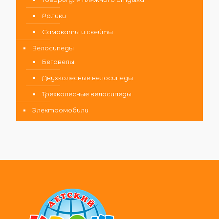
Ролики
Самокаты и скейты
Велосипеды
Беговелы
Двухколесные велосипеды
Трехколесные велосипеды
Электромобили