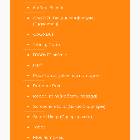
FurReal Friends
GooJitZu Тянущиеся фигурки
(Гуджитсу)
GoGo Bus
Infinity Nado
MGAs MiniVerse
Nerf
Paw Patrol (Щенячий патруль)
Robocar Poli
Robot Trains (Роботы поезда)
Screechers Wild (Дикие Скричеры)
Super Wings (Супер крылья)
Tobot
Мой питомец