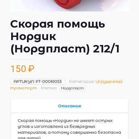
Скорая помощь
Нордик
(Нордпласт) 212/1
150
₽
АРТИКУЛ:
РТ-00061053
Категория:
Игрушечный
транспорт
Метка:
Нордпласт
Описание
Скорая помощь «Нордик» не имеет острых
углов и изготовлена из безвредных
материалов, а потому совершенно безопасна
для детей.