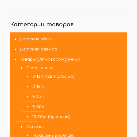
Категории товаров
Детская обувь
Детская одежда
Товары для новорожденных
Автокресла
0-13 кг (автолюльки)
0-18 кг
9-25 кг
9-36 кг
15-36 кг (бустеры)
Коляски
Модульные коляски